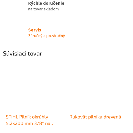
Rýchle doručenie
na tovar skladom
Servis
Záručný a pozáručný
Súvisiaci tovar
STIHL Pilník okrúhly
Rukovät pilníka drevená
5.2x200 mm 3/8" na
ostrenie pílových reťazí