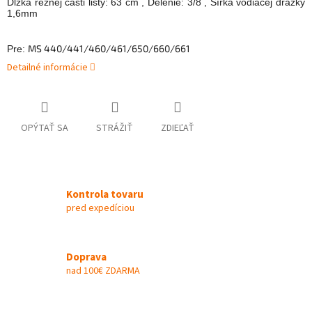
Dĺžka reznej časti lišty: 63 cm , Delenie: 3/8 , Šírka vodiacej drážky
1,6mm
MS 440/441/460/461/650/660/661
Pre:
Detailné informácie
OPÝTAŤ SA
STRÁŽIŤ
ZDIEĽAŤ
Kontrola tovaru
pred expedíciou
Doprava
nad 100€ ZDARMA