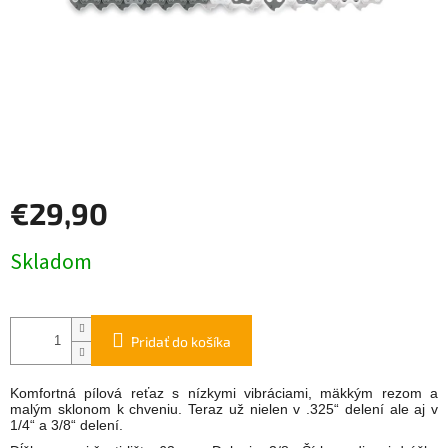
€29,90
Jednotková
Skladom
cena:
Pridať do košíka
Komfortná pílová reťaz s nízkymi vibráciami, mäkkým rezom a
malým sklonom k chveniu. Teraz už nielen v .325“ delení ale aj v
1/4“ a 3/8“ delení.