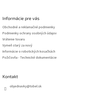
Z
á
p
ä
Informácie pre vás
t
Obchodné a reklamačné podmienky
i
Podmienky ochrany osobných údajov
e
Vrátenie tovaru
Vymeň starý za nový
Informácie o robotických kosačkách
Požičovňa - Technické dokumentácie
Kontakt
objednavky
@
tobel.sk