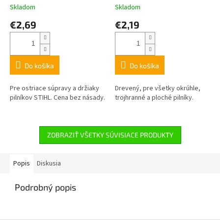
Skladom
Skladom
€2,69
€2,19
Do košíka
Do košíka
Pre ostriace súpravy a držiaky
Drevený, pre všetky okrúhle,
pilníkov STIHL. Cena bez násady.
trojhranné a ploché pilníky.
ZOBRAZIŤ VŠETKY SÚVISIACE PRODUKTY
Popis
Diskusia
Podrobný popis