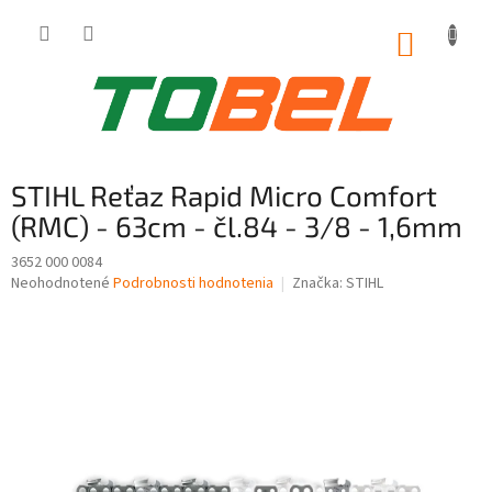
Prejsť
na
NÁKUP
obsah
KOŠÍK
STIHL Reťaz Rapid Micro Comfort
(RMC) - 63cm - čl.84 - 3/8 - 1,6mm
3652 000 0084
Priemerné
Neohodnotené
Podrobnosti hodnotenia
Značka:
STIHL
hodnotenie
produktu
je
0,0
z
5
hviezdičiek.