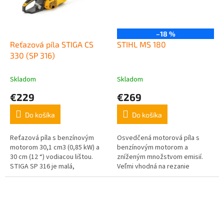
–18 %
Reťazová píla STIGA CS
STIHL MS 180
330 (SP 316)
Skladom
Skladom
€229
€269
Do košíka
Do košíka
Reťazová píla s benzínovým
Osvedčená motorová píla s
motorom 30,1 cm3 (0,85 kW) a
benzínovým motorom a
30 cm (12 “) vodiacou lištou.
zníženým množstvom emisií.
STIGA SP 316 je malá,
Veľmi vhodná na rezanie
kompaktná, ľahká, dobre
palivového dreva a pre
vyvážená a manévrovateľná
stavebné práce. Vhodná aj na
motorová píla. Táto...
stínanie stromov do...