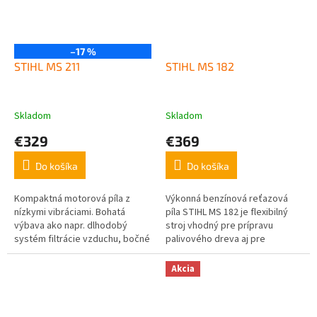
–17 %
STIHL MS 211
STIHL MS 182
Skladom
Skladom
€329
€369
Do košíka
Do košíka
Kompaktná motorová píla z
Výkonná benzínová reťazová
nízkymi vibráciami. Bohatá
píla STIHL MS 182 je flexibilný
výbava ako napr. dlhodobý
stroj vhodný pre prípravu
systém filtrácie vzduchu, bočné
palivového dreva aj pre
napínanie reťaze a antivibračný
profesionálne použitie v
systém. Vysoký rezný výkon a
záhradníctve a pri terénnych
Akcia
veľký...
úpravách a na...