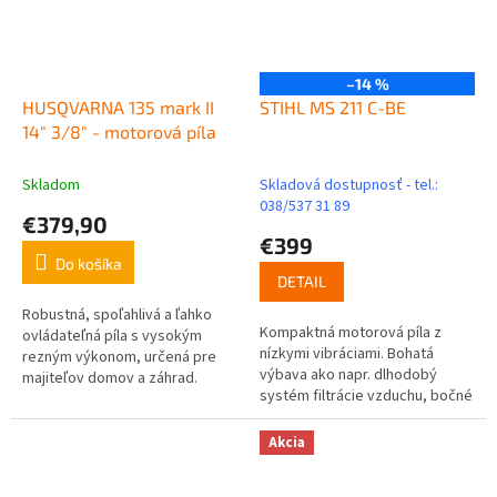
–14 %
HUSQVARNA 135 mark II
STIHL MS 211 C-BE
14" 3/8" - motorová píla
Skladom
Skladová dostupnosť - tel.:
038/537 31 89
€379,90
€399
Do košíka
DETAIL
Robustná, spoľahlivá a ľahko
Kompaktná motorová píla z
ovládateľná píla s vysokým
nízkymi vibráciami. Bohatá
rezným výkonom, určená pre
výbava ako napr. dlhodobý
majiteľov domov a záhrad.
systém filtrácie vzduchu, bočné
Perfektná reťazová píla pre
napínanie reťaze a antivibračný
príležitostné pílenie na
systém. Vysoký rezný výkon a
záhrade,...
Akcia
veľký...