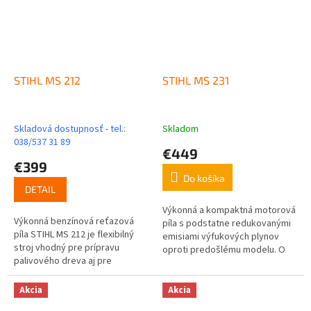
STIHL MS 212
STIHL MS 231
Skladová dostupnosť - tel.:
Skladom
038/537 31 89
€449
€399
Do košíka
DETAIL
Výkonná a kompaktná motorová
Výkonná benzínová reťazová
píla s podstatne redukovanými
píla STIHL MS 212 je flexibilný
emisiami výfukových plynov
stroj vhodný pre prípravu
oproti predošlému modelu. O
palivového dreva aj pre
20% nižšia spotreba paliva,
profesionálne použitie v
vysoký rezný výkon a
záhradníctve a pri terénnych
extrémne...
Akcia
Akcia
úpravách a na...