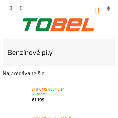
Prejsť
na
NÁKUP
obsah
KOŠÍK
Benzínové píly
Najpredávanejšie
STIHL MS 400.1 C-M
Skladom
€1 199