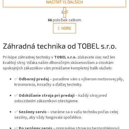
pri...
NAČÍTAŤ 15 ĎALŠÍCH
S
1
5
t
O
r
66
položiek celkom
v
á
l
HORE
n
á
k
d
o
v
Záhradná technika od TOBEL s.r.o.
a
a
c
n
i
Pri kúpe záhradnej techniky v
TOBEL s.r.o.
získavate viac než len
i
e
kvalitný stroj. Vďaka našim dlhoročným skúsenostiam a stovkám
e
p
spokojných zákazníkov vám prinášame kompletný balík služieb:
r
v
✅
Odborný predaj
– poradíme vám s výberom motorovej píly,
k
krovinorezu, kosačky a ďalšej techniky.
y
v
✅
Odskúšanie stroja pri predaji
– každý stroj pred
ý
odovzdaním zákazníkovi otestujeme.
p
i
✅
Sezónny servis
– staráme sa o vašu techniku počas celej
s
sezóny, aby vždy fungovala spoľahlivo.
u
✅
Po sezónny servis
– pripravíme stroje na bezproblémový