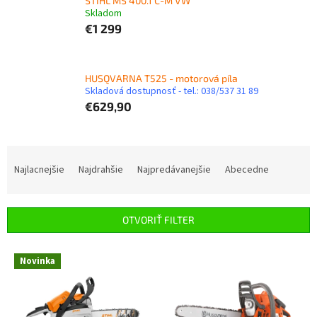
STIHL MS 400.1 C-M VW
Skladom
€1 299
HUSQVARNA T525 - motorová píla
Skladová dostupnosť - tel.: 038/537 31 89
€629,90
R
a
Najlacnejšie
Najdrahšie
Najpredávanejšie
Abecedne
d
e
n
OTVORIŤ FILTER
i
e
V
p
Novinka
ý
r
p
o
i
d
s