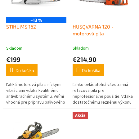
u
p
k
r
t
o
–13 %
o
d
STIHL MS 162
HUSQVARNA 120 -
v
u
motorová píla
k
t
Skladom
Skladom
o
€199
€214,90
v
Do košíka
Do košíka
Ľahká motorová píla s nízkymi
Ľahko ovládateľná všestranná
vibráciami vďaka kvalitnému
reťazová píla pre
antivibračnému systému. Veľmi
neprofesionálne použitie. Vďaka
vhodná pre prípravu palivového
dostatočnému reznému výkonu
dreva, na stavebné práce a
je píla vhodná pre rezanie
stínanie malých stromov....
palivového dreva, výrub
Akcia
stromov menších...