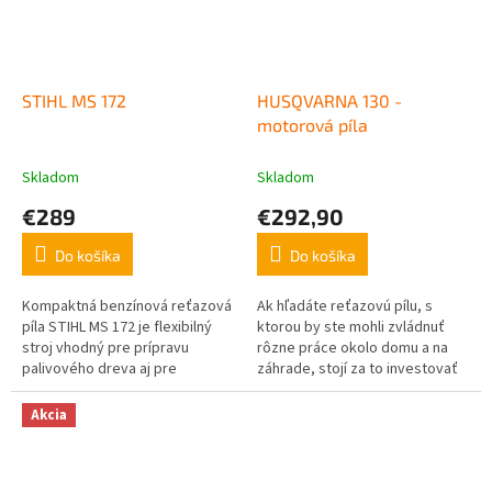
STIHL MS 172
HUSQVARNA 130 -
motorová píla
Skladom
Skladom
€289
€292,90
Do košíka
Do košíka
Kompaktná benzínová reťazová
Ak hľadáte reťazovú pílu, s
píla STIHL MS 172 je flexibilný
ktorou by ste mohli zvládnuť
stroj vhodný pre prípravu
rôzne práce okolo domu a na
palivového dreva aj pre
záhrade, stojí za to investovať
profesionálne použitie v
do píly, ktorá je hodná mena
záhradníctve a pri terénnych
Husqvarna. Husqvarna 130 sa...
Akcia
úpravách a...