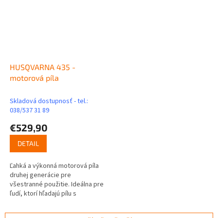
HUSQVARNA 435 -
motorová píla
Skladová dostupnosť - tel.:
038/537 31 89
€529,90
DETAIL
Ľahká a výkonná motorová píla
druhej generácie pre
všestranné použitie. Ideálna pre
ľudí, ktorí hľadajú pílu s
neobyčajne ľahkým štartom a
obsluhou. Ľahko sa štartuje aj