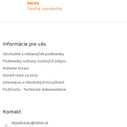
Servis
Záručný a pozáručný
Z
á
p
ä
Informácie pre vás
t
Obchodné a reklamačné podmienky
i
Podmienky ochrany osobných údajov
e
Vrátenie tovaru
Vymeň starý za nový
Informácie o robotických kosačkách
Požičovňa - Technické dokumentácie
Kontakt
objednavky
@
tobel.sk