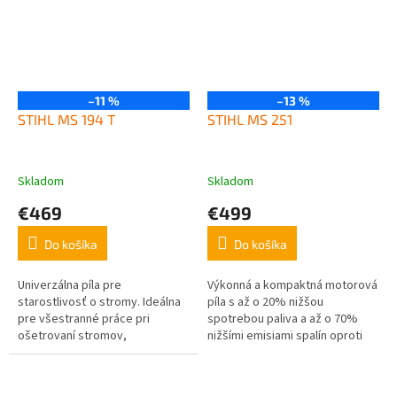
–11 %
–13 %
STIHL MS 194 T
STIHL MS 251
Skladom
Skladom
€469
€499
Do košíka
Do košíka
Univerzálna píla pre
Výkonná a kompaktná motorová
starostlivosť o stromy. Ideálna
píla s až o 20% nižšou
pre všestranné práce pri
spotrebou paliva a až o 70%
ošetrovaní stromov,
nižšími emisiami spalín oproti
starostlivosť o korunu.
konvenčným dvojtaktným
Štandardne s pílovou reťazou
motorom STIHL bez technológie
PM3 pre jemné rezanie....
2-MIX. S...