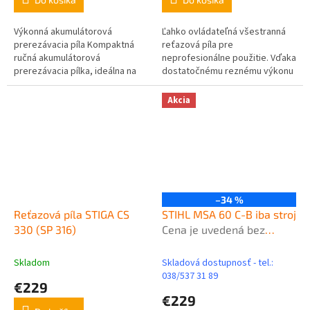
Výkonná akumulátorová
Ľahko ovládateľná všestranná
prerezávacia píla Kompaktná
reťazová píla pre
ručná akumulátorová
neprofesionálne použitie. Vďaka
prerezávacia pílka, ideálna na
dostatočnému reznému výkonu
prerezávanie stromov,
je píla vhodná pre rezanie
odstraňovanie nežiaducich
palivového dreva, výrub
Akcia
drevín a menšie tesárske...
stromov menších...
–34 %
Reťazová píla STIGA CS
STIHL MSA 60 C-B iba stroj
330 (SP 316)
Cena je uvedená bez
akumulátora a nabíjačky
Skladom
Skladová dostupnosť - tel.:
038/537 31 89
€229
€229