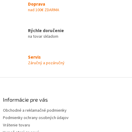
Doprava
nad 100€ ZDARMA
Rýchle doručenie
na tovar skladom
Servis
Záručný a pozáručný
Z
á
p
ä
Informácie pre vás
t
Obchodné a reklamačné podmienky
i
Podmienky ochrany osobných údajov
e
Vrátenie tovaru