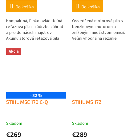
Do košíka
Do košíka
Kompaktná, ľahko ovládateľná
Osvedčená motorová píla s
reťazová píla na údržbu záhrad
benzínovým motorom a
a pre domácich majstrov
zníženým množstvom emisií.
Akumulátorová reťazová píla
Veľmi vhodná na rezanie
Aspire™ je optimalizovaná na
palivového dreva a pre
prerezávanie, údržbu záhrad,...
stavebné práce. Vhodná aj na
Akcia
stínanie stromov do...
–32 %
STIHL MSE 170 C-Q
STIHL MS 172
Skladom
Skladom
€269
€289