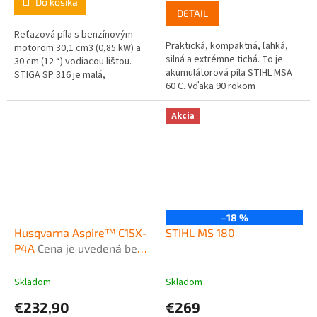
Do košíka
DETAIL
Reťazová píla s benzínovým
Praktická, kompaktná, ľahká,
motorom 30,1 cm3 (0,85 kW) a
silná a extrémne tichá. To je
30 cm (12 “) vodiacou lištou.
akumulátorová píla STIHL MSA
STIGA SP 316 je malá,
60 C. Vďaka 90 rokom
kompaktná, ľahká, dobre
skúseností v oblastí vývoja a
vyvážená a manévrovateľná
výroby motorových píl prináša...
motorová píla. Táto...
Akcia
–18 %
Husqvarna Aspire™ C15X-
STIHL MS 180
P4A
Cena je uvedená bez
akumulátora a nabíjačky
Skladom
Skladom
€232,90
€269