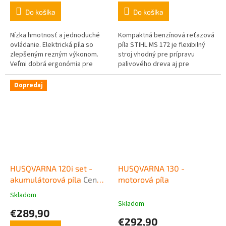
Do košíka
Do košíka
Nízka hmotnosť a jednoduché
Kompaktná benzínová reťazová
ovládanie. Elektrická píla so
píla STIHL MS 172 je flexibilný
zlepšeným rezným výkonom.
stroj vhodný pre prípravu
Veľmi dobrá ergonómia pre
palivového dreva aj pre
ľahkú prácu, brzda reťaze
profesionálne použitie v
QuickStop Super, mäkká
záhradníctve a pri terénnych
Dopredaj
rukoväť pre...
úpravách a...
HUSQVARNA 120i set -
HUSQVARNA 130 -
akumulátorová píla
Cena
motorová píla
vr. batérie BLi20 a
Skladom
Priemerné
nabíjačky QC80
Skladom
hodnotenie
€289,90
produktu
€292,90
je