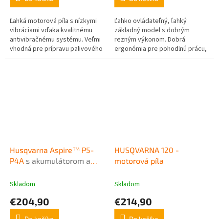
Ľahká motorová píla s nízkymi
Ľahko ovládateľný, ľahký
vibráciami vďaka kvalitnému
základný model s dobrým
antivibračnému systému. Veľmi
rezným výkonom. Dobrá
vhodná pre prípravu palivového
ergonómia pre pohodlnú prácu,
dreva, na stavebné práce a
bočné napínanie reťazí pre
stínanie malých stromov....
bezpečné a ľahké napínanie,
brzda reťaze...
Husqvarna Aspire™ P5-
HUSQVARNA 120 -
P4A
s akumulátorom a
motorová píla
nabíjačkou
Skladom
Skladom
€204,90
€214,90
Do košíka
Do košíka