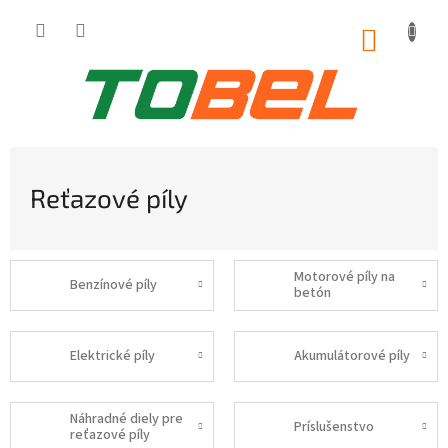
Prejsť
na
NÁKUP
obsah
KOŠÍK
Reťazové píly
Motorové píly na
Benzínové píly
betón
Elektrické píly
Akumulátorové píly
Náhradné diely pre
Príslušenstvo
reťazové píly