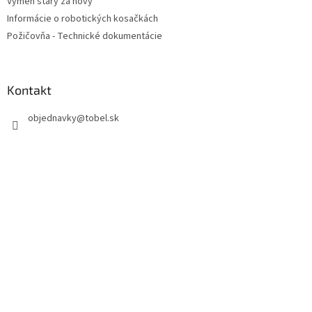
Vymeň starý za nový
Informácie o robotických kosačkách
Požičovňa - Technické dokumentácie
Kontakt
objednavky
@
tobel.sk