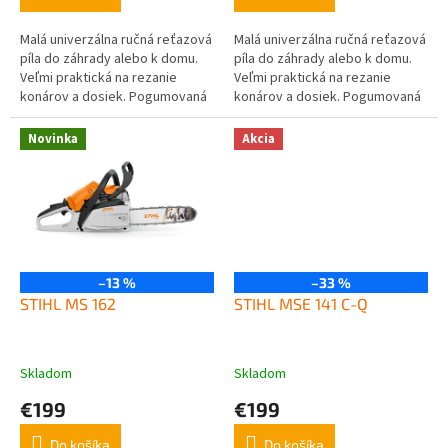
Malá univerzálna ručná reťazová
Malá univerzálna ručná reťazová
píla do záhrady alebo k domu.
píla do záhrady alebo k domu.
Veľmi praktická na rezanie
Veľmi praktická na rezanie
konárov a dosiek. Pogumovaná
konárov a dosiek. Pogumovaná
bezpečnostná rukoväť,
bezpečnostná rukoväť,
indikátor nabitia. Rýchlosť
indikátor nabitia. Rýchlosť
Novinka
Akcia
reťaze 8...
reťaze 8...
–13 %
–33 %
STIHL MS 162
STIHL MSE 141 C-Q
Skladom
Skladom
€199
€199
Do košíka
Do košíka