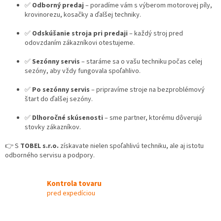
v
✅
Odborný predaj
– poradíme vám s výberom motorovej píly,
k
krovinorezu, kosačky a ďalšej techniky.
y
v
✅
Odskúšanie stroja pri predaji
– každý stroj pred
ý
odovzdaním zákazníkovi otestujeme.
p
i
✅
Sezónny servis
– staráme sa o vašu techniku počas celej
s
sezóny, aby vždy fungovala spoľahlivo.
u
✅
Po sezónny servis
– pripravíme stroje na bezproblémový
štart do ďalšej sezóny.
✅
Dlhoročné skúsenosti
– sme partner, ktorému dôverujú
stovky zákazníkov.
👉 S
TOBEL s.r.o.
získavate nielen spoľahlivú techniku, ale aj istotu
odborného servisu a podpory.
Kontrola tovaru
pred expedíciou