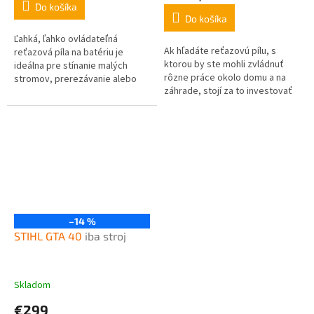
Do košíka
3,1
Do košíka
z
5
Ľahká, ľahko ovládateľná
Ak hľadáte reťazovú pílu, s
hviezdičiek.
reťazová píla na batériu je
ktorou by ste mohli zvládnuť
ideálna pre stínanie malých
rôzne práce okolo domu a na
stromov, prerezávanie alebo
záhrade, stojí za to investovať
rezanie menších vetiev. Je
do píly, ktorá je hodná mena
vybavená intuitívnou
Husqvarna. Husqvarna 130 sa...
klávesnicou pre...
–14 %
STIHL GTA 40
iba stroj
Skladom
€299