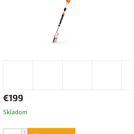
€199
Jednotková
Skladom
cena: