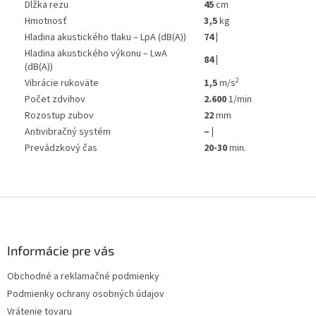
Dĺžka rezu
45
cm
Hmotnosť
3,5
kg
Hladina akustického tlaku – LpA (dB(A))
74 |
Hladina akustického výkonu – LwA
84 |
(dB(A))
2
Vibrácie rukoväte
1,5
m/s
Počet zdvihov
2.600
1/min
Rozostup zubov
22
mm
Antivibračný systém
– |
Prevádzkový čas
20-30
min.
Z
á
p
ä
Informácie pre vás
t
Obchodné a reklamačné podmienky
i
Podmienky ochrany osobných údajov
e
Vrátenie tovaru