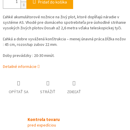
Pridať do košíka
Ľahké akumulátorové nožnice na živý plot, ktoré dopĺňajú náradie v
systéme AS. Vhodé pre domáceho spotrebiteľa pre úohodlné strihanie
vysokých živých plotov.Dosah až 2,6 metra vďaka teleskopickej tyči.
Ľahká a dobre vyvážená konštrukcia – menej únavná práca.Dĺžka nožov
: 45 cm, rozostup zubov 22 mm.
Doby prevádzky : 20-30 minút.
Detailné informácie
OPÝTAŤ SA
STRÁŽIŤ
ZDIEĽAŤ
Kontrola tovaru
pred expedíciou