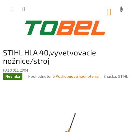
Prejsť
na
NÁKUP
obsah
KOŠÍK
STIHL HLA 40,vyvetvovacie
nožnice/stroj
HA10 011 2904
Priemerné
Neohodnotené
Podrobnosti hodnotenia
Značka:
STIHL
Novinka
hodnotenie
produktu
je
0,0
z
5
hviezdičiek.