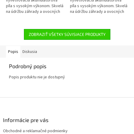
vyvetvovacia akumulátorová
vyvetvovacia akumulátorová
píla s vysokým výkonom. Skvelá
píla s vysokým výkonom. Skvelá
na údržbu záhrady a ovocných
na údržbu záhrady a ovocných
stromov. Pílová reťaz 1/4“ PM3,
stromov. Pílová reťaz 1/4“ PM3,
pevný hriadeľ. Celková dĺžka
pevný hriadeľ. Celková dĺžka
280...
280...
ZOBRAZIŤ VŠETKY SÚVISIACE PRODUKTY
Popis
Diskusia
Podrobný popis
Popis produktu nie je dostupný
Z
á
p
ä
Informácie pre vás
t
Obchodné a reklamačné podmienky
i