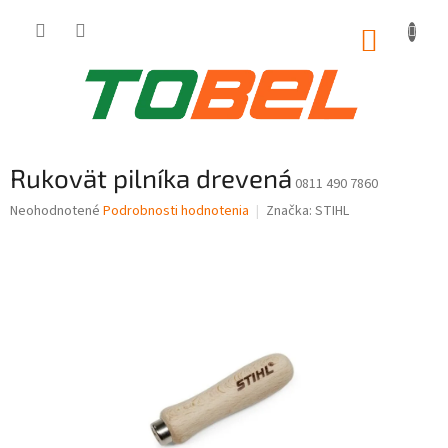
Prejsť
na
NÁKUP
obsah
KOŠÍK
Rukovät pilníka drevená
0811 490 7860
Priemerné
Neohodnotené
Podrobnosti hodnotenia
Značka:
STIHL
hodnotenie
produktu
je
0,0
z
5
hviezdičiek.