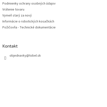
Podmienky ochrany osobných údajov
e
Vrátenie tovaru
Vymeň starý za nový
Informácie o robotických kosačkách
Požičovňa - Technické dokumentácie
Kontakt
objednavky
@
tobel.sk