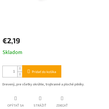
€2,19
Jednotková
Skladom
cena:
Pridať do košíka
Drevený, pre všetky okrúhle, trojhranné a ploché pilníky.
OPÝTAŤ SA
STRÁŽIŤ
ZDIEĽAŤ