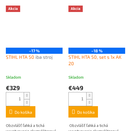
Akcia
Akcia
–17 %
–18 %
STIHL HTA 50
iba stroj
STIHL HTA 50, set s 1x AK
20
Skladom
Skladom
€329
€449
Do košíka
Do košíka
Obzvlášť ľahká a tichá
Obzvlášť ľahká a tichá