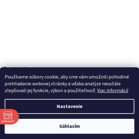
Facebook
Používame súbory cookie, aby sme vám umožnili pohodlné
prehliadanie webovej stránky a vďaka analýze neustále
zlepšovali jej funkcie, výkon a použiteľnosť.
Viac informácií
Vytvoril Shoptet
Nastavenie
Copyright 2026
TOBEL s.r.o.
. Všetky práva vyhradené.
Upraviť
Zobraziť
Súhlasím
nastavenie cookies