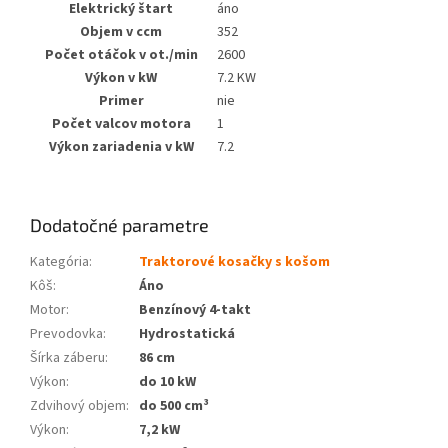
Elektrický štart
áno
Objem v ccm
352
Počet otáčok v ot./min
2600
Výkon v kW
7.2 KW
Primer
nie
Počet valcov motora
1
Výkon zariadenia v kW
7.2
Dodatočné parametre
Kategória
:
Traktorové kosačky s košom
Kôš
:
Áno
Motor
:
Benzínový 4-takt
Prevodovka
:
Hydrostatická
Šírka záberu
:
86 cm
Výkon
:
do 10 kW
Zdvihový objem
:
do 500 cm³
Výkon
:
7,2 kW