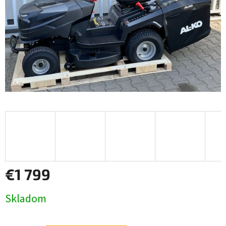
€1 799
Jednotková
Skladom
cena: