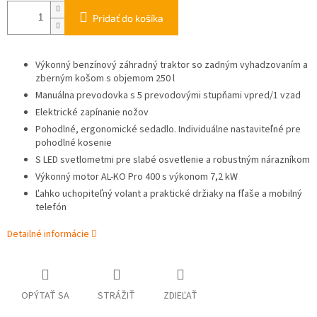
Pridať do košíka
Výkonný benzínový záhradný traktor so zadným vyhadzovaním a
zberným košom s objemom 250 l
Manuálna prevodovka s 5 prevodovými stupňami vpred/1 vzad
Elektrické zapínanie nožov
Pohodlné, ergonomické sedadlo. Individuálne nastaviteľné pre
pohodlné kosenie
S LED svetlometmi pre slabé osvetlenie a robustným nárazníkom
Výkonný motor AL-KO Pro 400 s výkonom 7,2 kW
Ľahko uchopiteľný volant a praktické držiaky na fľaše a mobilný
telefón
Detailné informácie
OPÝTAŤ SA
STRÁŽIŤ
ZDIEĽAŤ