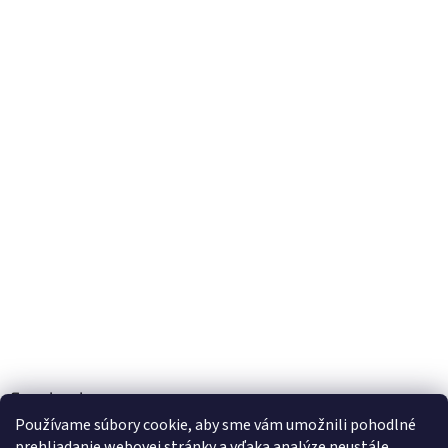
Facebook
Používame súbory cookie, aby sme vám umožnili pohodlné
prehliadanie webovej stránky a vďaka analýze neustále