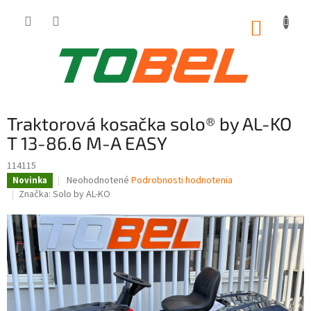
Prejsť
na
NÁKUP
obsah
KOŠÍK
Traktorová kosačka solo® by AL-KO
T 13-86.6 M-A EASY
114115
Priemerné
Neohodnotené
Podrobnosti hodnotenia
Novinka
hodnotenie
Značka:
Solo by AL-KO
produktu
je
0,0
z
5
hviezdičiek.