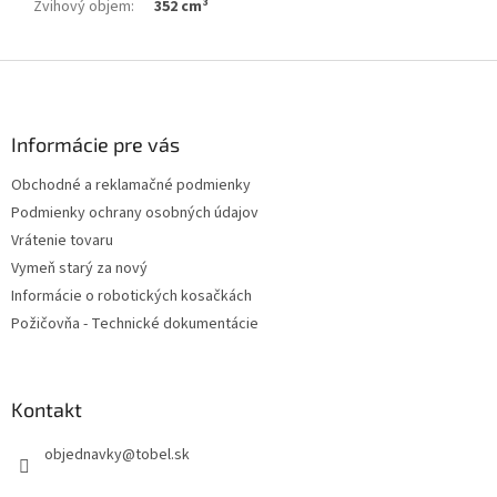
Zvihový objem
:
352 cm³
Z
á
p
ä
Informácie pre vás
t
Obchodné a reklamačné podmienky
i
Podmienky ochrany osobných údajov
e
Vrátenie tovaru
Vymeň starý za nový
Informácie o robotických kosačkách
Požičovňa - Technické dokumentácie
Kontakt
objednavky
@
tobel.sk