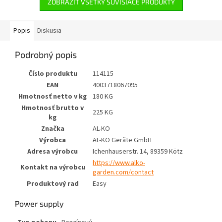
ZOBRAZIŤ VŠETKY SÚVISIACE PRODUKTY
Popis
Diskusia
Podrobný popis
Číslo produktu
114115
EAN
4003718067095
Hmotnosť netto v kg
180 KG
Hmotnosť brutto v
225 KG
kg
Značka
AL-KO
Výrobca
AL-KO Geräte GmbH
Adresa výrobcu
Ichenhauserstr. 14, 89359 Kötz
https://www.alko-
Kontakt na výrobcu
garden.com/contact
Produktový rad
Easy
Power supply