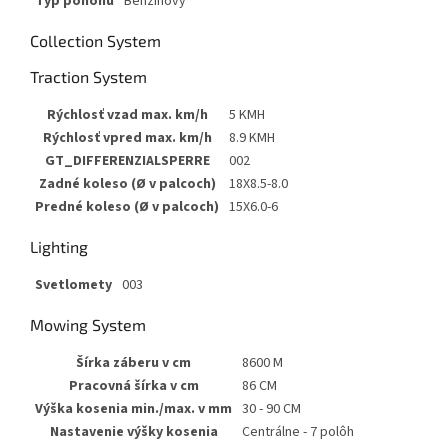
Typ pohonu
Benzínový
Collection System
Traction System
Rýchlosť vzad max. km/h
5 KMH
Rýchlosť vpred max. km/h
8.9 KMH
GT_DIFFERENZIALSPERRE
002
Zadné koleso (Ø v palcoch)
18X8.5-8.0
Predné koleso (Ø v palcoch)
15X6.0-6
Lighting
Svetlomety
003
Mowing System
Šírka záberu v cm
8600 M
Pracovná šírka v cm
86 CM
Výška kosenia min./max. v mm
30 - 90 CM
Nastavenie výšky kosenia
Centrálne - 7 polôh