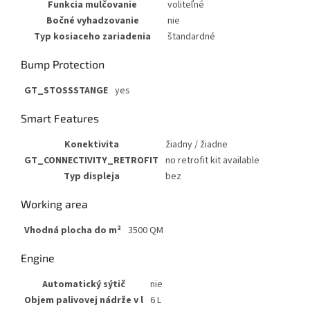
Funkcia mulčovanie
voliteľné
Bočné vyhadzovanie
nie
Typ kosiaceho zariadenia
štandardné
Bump Protection
GT_STOSSSTANGE
yes
Smart Features
Konektivita
žiadny / žiadne
GT_CONNECTIVITY_RETROFIT
no retrofit kit available
Typ displeja
bez
Working area
Vhodná plocha do m²
3500 QM
Engine
Automatický sýtič
nie
Objem palivovej nádrže v l
6 L