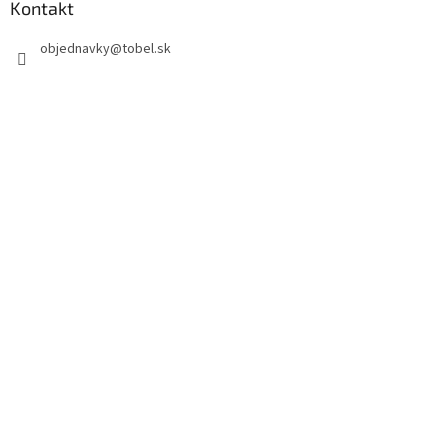
Kontakt
objednavky
@
tobel.sk