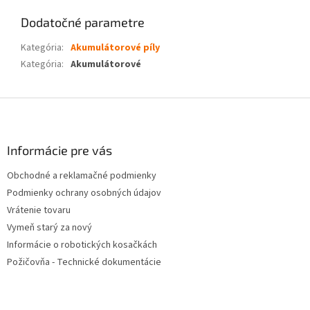
Dodatočné parametre
Kategória
:
Akumulátorové píly
Kategória
:
Akumulátorové
Z
á
p
ä
Informácie pre vás
t
Obchodné a reklamačné podmienky
i
Podmienky ochrany osobných údajov
e
Vrátenie tovaru
Vymeň starý za nový
Informácie o robotických kosačkách
Požičovňa - Technické dokumentácie