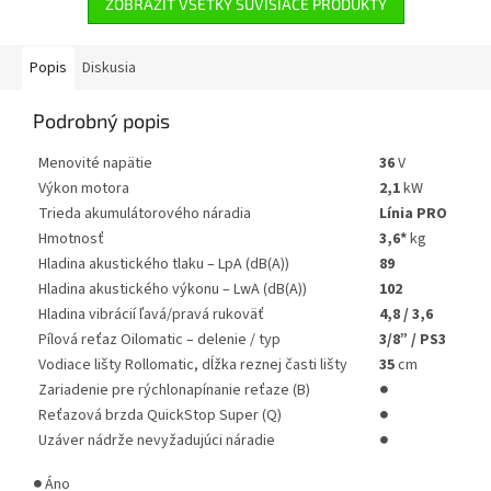
ZOBRAZIŤ VŠETKY SÚVISIACE PRODUKTY
Popis
Diskusia
Podrobný popis
Menovité napätie
36
V
Výkon motora
2,1
kW
Trieda akumulátorového náradia
Línia PRO
Hmotnosť
3,6*
kg
Hladina akustického tlaku – LpA (dB(A))
89
Hladina akustického výkonu – LwA (dB(A))
102
Hladina vibrácií ľavá/pravá rukoväť
4,8 / 3,6
Pílová reťaz Oilomatic – delenie / typ
3/8” / PS3
Vodiace lišty Rollomatic, dĺžka reznej časti lišty
35
cm
Zariadenie pre rýchlonapínanie reťaze (B)
●
Reťazová brzda QuickStop Super (Q)
●
Uzáver nádrže nevyžadujúci náradie
●
●
Áno