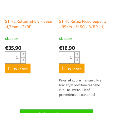
STIHL Rollomatic E - 35cm
STIHL Reťaz Picco Super 3
-1,3mm - 3/8P
- 35cm - čl.50 - 3/8P - 1,3
mm
Skladom
Skladom
€35,90
€16,90
Do košíka
Do košíka
Prvá reťaz pre menšie píly s
hranatým profilom rezného
zubu na svete. Tiché
prevedenie, excelentná
charakteristika záberu, nízke
vibrácie, veľmi čistý rez. Vhodná
pre...