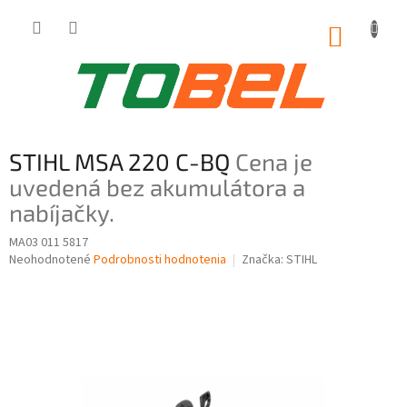
Prejsť
na
NÁKUP
obsah
KOŠÍK
STIHL MSA 220 C-BQ
Cena je
uvedená bez akumulátora a
nabíjačky.
MA03 011 5817
Priemerné
Neohodnotené
Podrobnosti hodnotenia
Značka:
STIHL
hodnotenie
produktu
je
0,0
z
5
hviezdičiek.