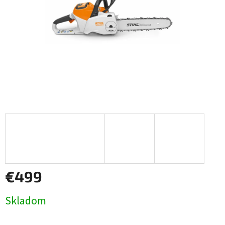
€499
Jednotková
Skladom
cena: