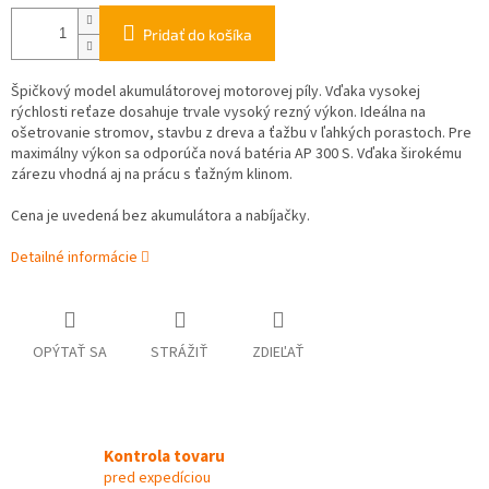
Pridať do košíka
Špičkový model akumulátorovej motorovej píly. Vďaka vysokej
rýchlosti reťaze dosahuje trvale vysoký rezný výkon. Ideálna na
ošetrovanie stromov, stavbu z dreva a ťažbu v ľahkých porastoch. Pre
maximálny výkon sa odporúča nová batéria AP 300 S. Vďaka širokému
zárezu vhodná aj na prácu s ťažným klinom.
Cena je uvedená bez akumulátora a nabíjačky.
Detailné informácie
OPÝTAŤ SA
STRÁŽIŤ
ZDIEĽAŤ
Kontrola tovaru
pred expedíciou