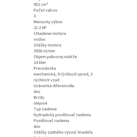
952 cm³
Počet valcov
3
Menovity výkon
21.3 HP
Chladenie motora
vodou
Otáčky motora
3000 ot/min
Objem palivovej nádrže
24 liter
Prevodovka
mechanická, 9 rýchlostí vpred, 3
rýchlosti vzad
Uzávierka diferenciálu
áno
Brzdy
olejové
Typ riadenia
hydraulický posilňovač riadenia
Posilňovač riadenia
áno
Otáčky zadného vývod. hriadeľa