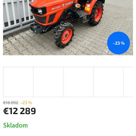
–23 %
€16 092
–23 %
€12 289
Jednotková
Skladom
cena: