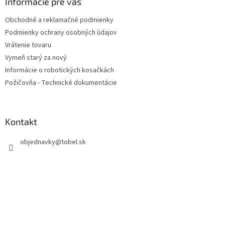
ä
Informácie pre vás
t
Obchodné a reklamačné podmienky
i
Podmienky ochrany osobných údajov
e
Vrátenie tovaru
Vymeň starý za nový
Informácie o robotických kosačkách
Požičovňa - Technické dokumentácie
Kontakt
objednavky
@
tobel.sk