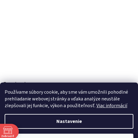
Facebook
Používame súbory cookie, aby sme vám umožnili pohodlné
prehliadanie webovej stránky a vďaka analýze neustále
zlepšovali jej funkcie, výkon a použiteľnosť.
Viac informácií
Vytvoril Shoptet
Nastavenie
Copyright 2026
TOBEL s.r.o.
. Všetky práva vyhradené.
Upraviť
Zobraziť