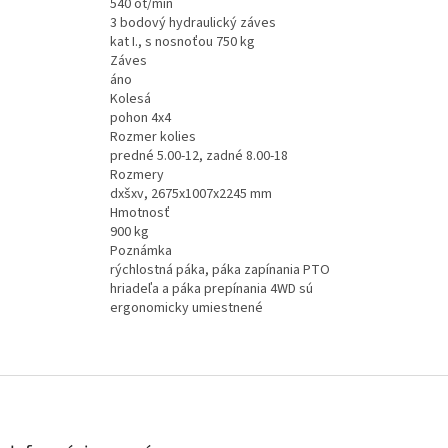
540 ot/min
3 bodový hydraulický záves
kat I., s nosnoťou 750 kg
Záves
áno
Kolesá
pohon 4x4
Rozmer kolies
predné 5.00-12, zadné 8.00-18
Rozmery
dxšxv, 2675x1007x2245 mm
Hmotnosť
900 kg
Poznámka
rýchlostná páka, páka zapínania PTO
hriadeľa a páka prepínania 4WD sú
ergonomicky umiestnené
Z
á
p