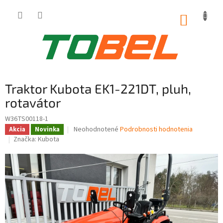
Prejsť
na
NÁKUP
obsah
KOŠÍK
Traktor Kubota EK1-221DT, pluh,
rotavátor
W36TS00118-1
Priemerné
Neohodnotené
Podrobnosti hodnotenia
Akcia
Novinka
hodnotenie
Značka:
Kubota
produktu
je
0,0
z
5
hviezdičiek.