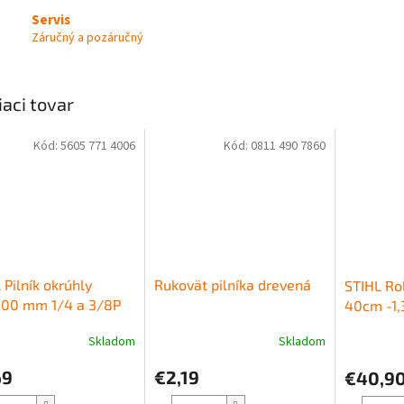
Servis
Záručný a pozáručný
iaci tovar
Kód:
5605 771 4006
Kód:
0811 490 7860
 Pilník okrúhly
Rukovät pilníka drevená
STIHL Ro
200 mm 1/4 a 3/8P
40cm -1
trenie pílových
Skladom
Skladom
í
69
€2,19
€40,9