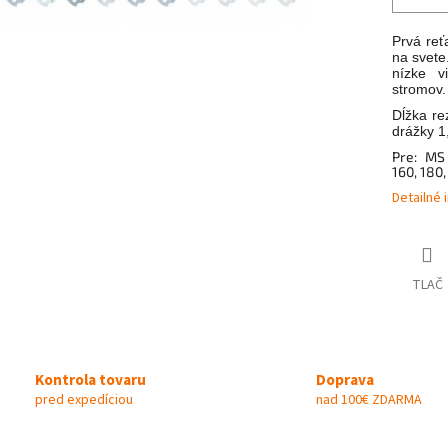
Prvá reť
na svete
nízke v
stromov.
Dĺžka rez
drážky 
Pre: MS
160, 180,
Detailné 
TLAČ
Kontrola tovaru
Doprava
pred expedíciou
nad 100€ ZDARMA