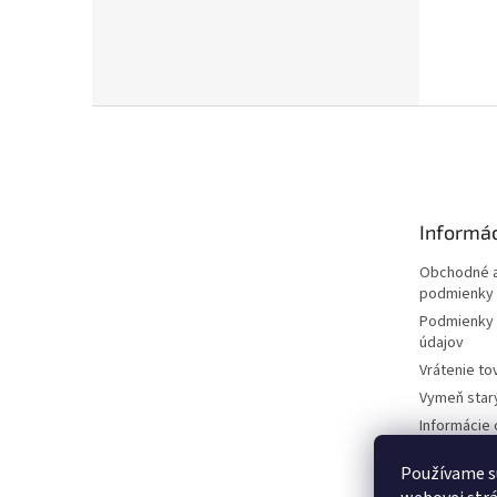
Z
á
p
ä
t
Informác
i
e
Obchodné a
podmienky
Podmienky 
údajov
Vrátenie to
Vymeň star
Informácie 
kosačkách
Používame s
Požičovňa 
dokumentá