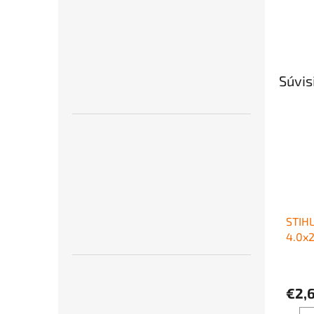
Súvis
STIHL
4.0x
na os
reťaz
€2,