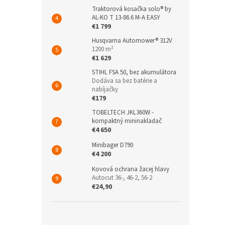
Traktorová kosačka solo® by
AL-KO T 13-86.6 M-A EASY
€1 799
Husqvarna Automower® 312V
1200 m²
€1 629
STIHL FSA 50, bez akumulátora
Dodáva sa bez batérie a
nabíjačky
€179
TOBELTECH JKL360W -
kompaktný mininakladač
€4 650
Minibager D790
€4 200
Kovová ochrana žacej hlavy
Autocut 36-, 46-2, 56-2
€24,90