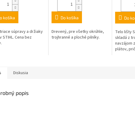
o košíka
Do košíka
Do ko
triace súpravy a držiaky
Drevený, pre všetky okrúhle,
Telo lišty 
ov STIHL. Cena bez
trojhranné a ploché pilníky.
skladá z tr
.
navzájom 
plátov, pr
vyrezaná v
Výhoda: vys
s
Diskusia
robný popis