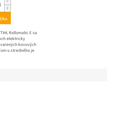
šíka
STIHL Rollomatic E sa
och elektricky
zvarených kovových
ičom u stredného je
eľká časť materiálu.
oká stabilita pri...