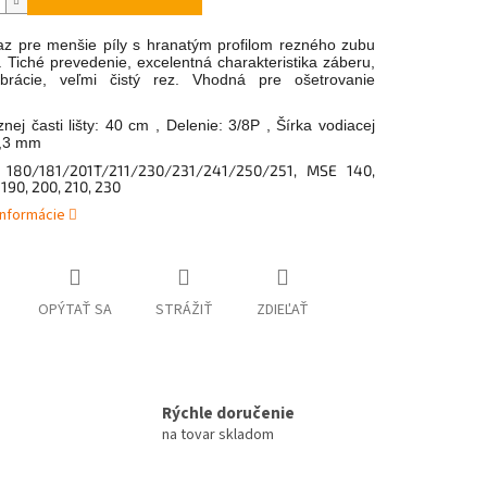
az pre menšie píly s hranatým profilom rezného zubu
. Tiché prevedenie, excelentná charakteristika záberu,
ibrácie, veľmi čistý rez. Vhodná pre ošetrovanie
nej časti lišty: 40 cm , Delenie: 3/8P , Šírka vodiacej
1,3 mm
 180/181/201T/211/230/231/241/250/251, MSE 140,
 190, 200, 210, 230
informácie
OPÝTAŤ SA
STRÁŽIŤ
ZDIEĽAŤ
Rýchle doručenie
na tovar skladom