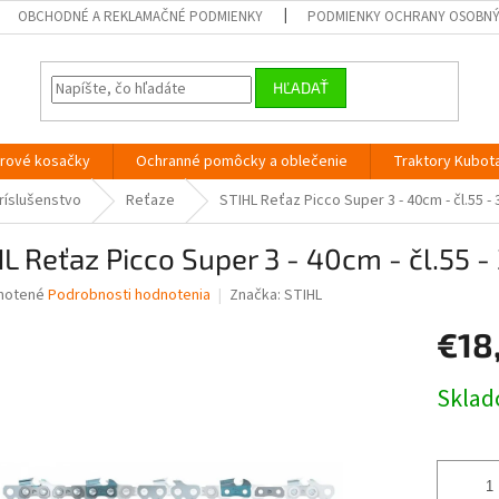
OBCHODNÉ A REKLAMAČNÉ PODMIENKY
PODMIENKY OCHRANY OSOBN
HĽADAŤ
orové kosačky
Ochranné pomôcky a oblečenie
Traktory Kubot
ríslušenstvo
Reťaze
STIHL Reťaz Picco Super 3 - 40cm - čl.55 -
L Reťaz Picco Super 3 - 40cm - čl.55 -
né
notené
Podrobnosti hodnotenia
Značka:
STIHL
nie
€18
u
Jednotk
Skla
cena:
iek.