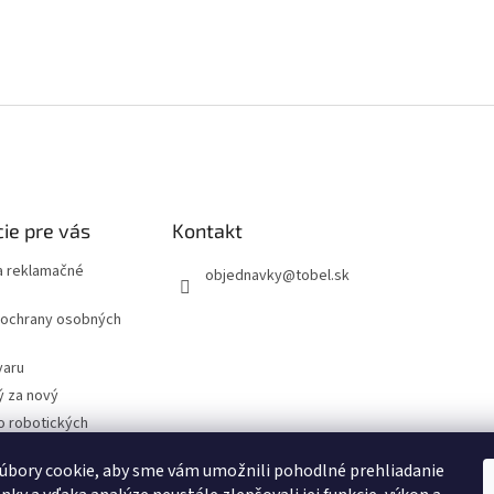
ie pre vás
Kontakt
 reklamačné
objednavky
@
tobel.sk
ochrany osobných
varu
ý za nový
o robotických
úbory cookie, aby sme vám umožnili pohodlné prehliadanie
- Technické
cie