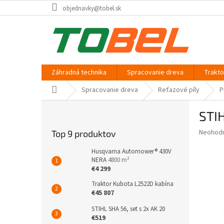
Prejsť
objednavky@tobel.sk
na
obsah
Záhradná technika
Spracovanie dreva
Trakt
Domov
Spracovanie dreva
Reťazové píly
P
B
STIH
o
č
Priemer
Neohod
Top 9 produktov
n
hodnote
ý
produkt
Husqvarna Automower® 430V
p
NERA
4800 m²
je
€4 299
0,0
a
z
n
Traktor Kubota L2522D kabína
5
e
€45 807
hviezdič
l
STIHL SHA 56, set s 2x AK 20
€519