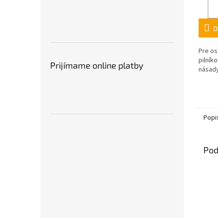
D
Pre os
pilník
Prijímame online platby
násady
Popi
Pod