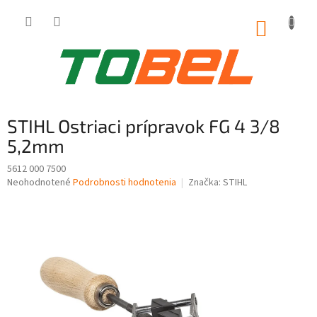
Prejsť
na
NÁKUP
obsah
KOŠÍK
STIHL Ostriaci prípravok FG 4 3/8
5,2mm
5612 000 7500
Priemerné
Neohodnotené
Podrobnosti hodnotenia
Značka:
STIHL
hodnotenie
produktu
je
0,0
z
5
hviezdičiek.