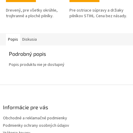
Drevený, pre všetky okrúhle,
Pre ostriace súpravy a držiaky
trojhranné a ploché pilníky.
pilníkov STIHL. Cena bez násady.
Popis
Diskusia
Podrobný popis
Popis produktu nie je dostupný
Z
á
p
ä
Informácie pre vás
t
Obchodné a reklamačné podmienky
i
Podmienky ochrany osobných údajov
e
Vrátenie tovaru