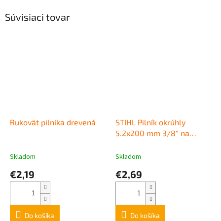
Súvisiaci tovar
Rukovät pilníka drevená
STIHL Pilník okrúhly
5.2x200 mm 3/8" na
ostrenie pílových reťazí
Skladom
Skladom
€2,19
€2,69
Do košíka
Do košíka