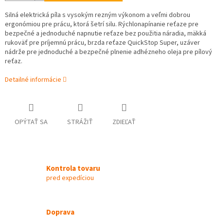
Silná elektrická píla s vysokým rezným výkonom a veľmi dobrou
ergonómiou pre prácu, ktorá šetrí silu. Rýchlonapínanie reťaze pre
bezpečné a jednoduché napnutie reťaze bez použitia náradia, mäkká
rukoväť pre príjemnú prácu, brzda reťaze QuickStop Super, uzáver
nádrže pre jednoduché a bezpečné plnenie adhézneho oleja pre pílový
reťaz.
Detailné informácie
OPÝTAŤ SA
STRÁŽIŤ
ZDIEĽAŤ
Kontrola tovaru
pred expedíciou
Doprava