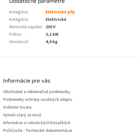
Dodatočné parametre
Kategória
:
Elektrické píly
Kategória
:
Elektrické
Menovité napätie
:
230 V
Príkon
:
2,1 kW
Hmotnosť
:
4,0 kg
Z
á
p
ä
Informácie pre vás
t
Obchodné a reklamačné podmienky
i
Podmienky ochrany osobných údajov
e
Vrátenie tovaru
Vymeň starý za nový
Informácie o robotických kosačkách
Požičovňa - Technické dokumentácie