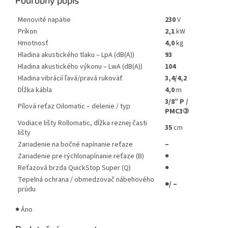
Menovité napätie
230
V
Príkon
2,1
kW
Hmotnosť
4,0
kg
Hladina akustického tlaku – LpA (dB(A))
93
Hladina akustického výkonu – LwA (dB(A))
104
Hladina vibrácií ľavá/pravá rukoväť
3,4/4,2
Dĺžka kábla
4,0
m
3/8” P /
Pílová reťaz Oilomatic – delenie / typ
PMC3③
Vodiace lišty Rollomatic, dĺžka reznej časti
35
cm
lišty
Zariadenie na bočné napínanie reťaze
–
Zariadenie pre rýchlonapínanie reťaze (B)
●
Reťazová brzda QuickStop Super (Q)
●
Tepelná ochrana / obmedzovač nábehového
●/ –
prúdu
● Áno