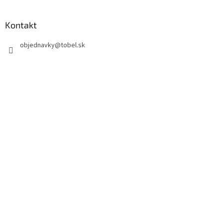
Kontakt
objednavky
@
tobel.sk