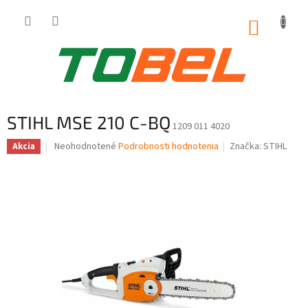
Prejsť
na
NÁKUP
obsah
KOŠÍK
STIHL MSE 210 C-BQ
1209 011 4020
Priemerné
Neohodnotené
Podrobnosti hodnotenia
Značka:
STIHL
Akcia
hodnotenie
produktu
je
0,0
z
5
hviezdičiek.