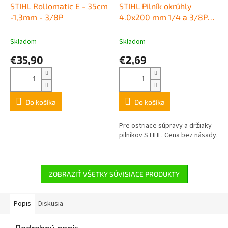
STIHL Rollomatic E - 35cm
STIHL Pilník okrúhly
-1,3mm - 3/8P
4.0x200 mm 1/4 a 3/8P
na ostrenie pílových reťazí
Skladom
Skladom
€35,90
€2,69
Do košíka
Do košíka
Pre ostriace súpravy a držiaky
pilníkov STIHL. Cena bez násady.
ZOBRAZIŤ VŠETKY SÚVISIACE PRODUKTY
Popis
Diskusia
Podrobný popis