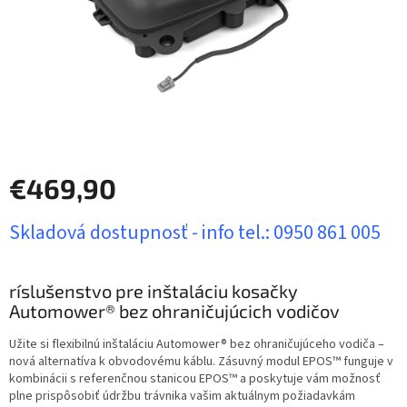
€469,90
Jednotková
Skladová dostupnosť - info tel.: 0950 861 005
cena:
ríslušenstvo pre inštaláciu kosačky
Automower® bez ohraničujúcich vodičov
Užite si flexibilnú inštaláciu Automower® bez ohraničujúceho vodiča –
nová alternatíva k obvodovému káblu. Zásuvný modul EPOS™ funguje v
kombinácii s referenčnou stanicou EPOS™ a poskytuje vám možnosť
plne prispôsobiť údržbu trávnika vašim aktuálnym požiadavkám