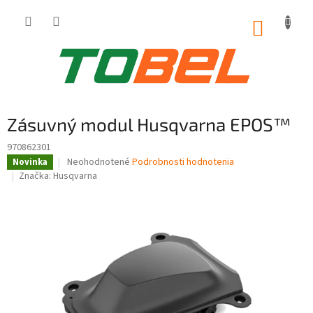
Prejsť
na
NÁKUP
obsah
KOŠÍK
Zásuvný modul Husqvarna EPOS™
970862301
Priemerné
Neohodnotené
Podrobnosti hodnotenia
Novinka
hodnotenie
Značka:
Husqvarna
produktu
je
0,0
z
5
hviezdičiek.