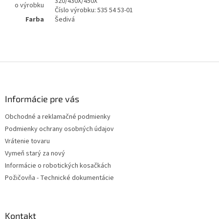
320/430X/450X
o výrobku
Číslo výrobku: 535 54 53‑01
Farba
Šedivá
Z
á
p
ä
Informácie pre vás
t
Obchodné a reklamačné podmienky
i
Podmienky ochrany osobných údajov
e
Vrátenie tovaru
Vymeň starý za nový
Informácie o robotických kosačkách
Požičovňa - Technické dokumentácie
Kontakt