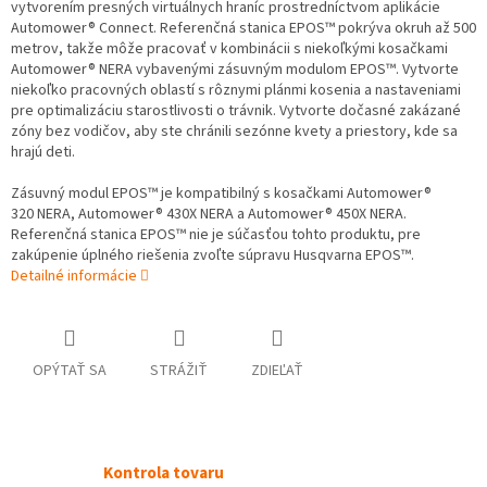
vytvorením presných virtuálnych hraníc prostredníctvom aplikácie
Automower® Connect. Referenčná stanica EPOS™ pokrýva okruh až 500
metrov, takže môže pracovať v kombinácii s niekoľkými kosačkami
Automower® NERA vybavenými zásuvným modulom EPOS™. Vytvorte
niekoľko pracovných oblastí s rôznymi plánmi kosenia a nastaveniami
pre optimalizáciu starostlivosti o trávnik. Vytvorte dočasné zakázané
zóny bez vodičov, aby ste chránili sezónne kvety a priestory, kde sa
hrajú deti.
Zásuvný modul EPOS™ je kompatibilný s kosačkami Automower®
320 NERA, Automower® 430X NERA a Automower® 450X NERA.
Referenčná stanica EPOS™ nie je súčasťou tohto produktu, pre
zakúpenie úplného riešenia zvoľte súpravu Husqvarna EPOS™.
Detailné informácie
OPÝTAŤ SA
STRÁŽIŤ
ZDIEĽAŤ
Kontrola tovaru