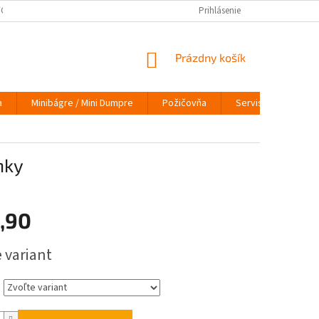
ÝCH ÚDAJOV
VRÁTENIE TOVARU
VYMEŇ STARÝ ZA NOVÝ
Prihlásenie
INFO
NÁKUPNÝ
Prázdny košík
KOŠÍK
a
Minibágre / Mini Dumpre
Požičovňa
Servis
O nás
nky
,90
ová
 variant