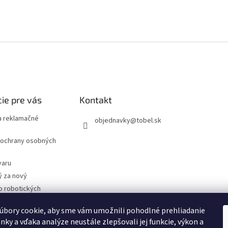
ie pre vás
Kontakt
 reklamačné
objednavky
@
tobel.sk
ochrany osobných
varu
ý za nový
o robotických
úbory cookie, aby sme vám umožnili pohodlné prehliadanie
- Technické
cie
nky a vďaka analýze neustále zlepšovali jej funkcie, výkon a