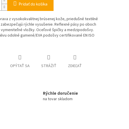
Pridať do košíka
rava z vysokokvalitnej brúsenej kože, prieduš­né textilné
 zabez­pe­­čujú rýchle vysušenie. Reflexné pásy po oboch
, vyme­ni­teľné vlož­ky. Oceľové špičky a medzi­podošvy.
palivu odolné gumené/EVA podošvy certifikované EN ISO
OPÝTAŤ SA
STRÁŽIŤ
ZDIEĽAŤ
Rýchle doručenie
na tovar skladom