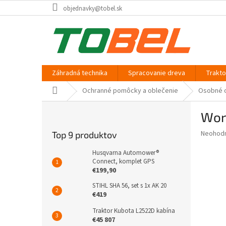
Prejsť
objednavky@tobel.sk
na
obsah
Záhradná technika
Spracovanie dreva
Trakt
Domov
Ochranné pomôcky a oblečenie
Osobné 
B
Wor
o
č
Priemer
Neohod
Top 9 produktov
n
hodnote
ý
produkt
Husqvarna Automower®
p
Connect, komplet GPS
je
€199,90
0,0
a
z
n
STIHL SHA 56, set s 1x AK 20
5
e
€419
hviezdič
l
Traktor Kubota L2522D kabína
€45 807