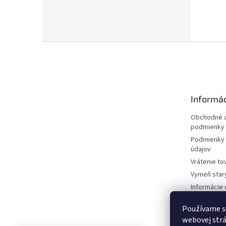
Z
á
p
ä
t
Informác
i
e
Obchodné a
podmienky
Podmienky 
údajov
Vrátenie to
Vymeň star
Informácie 
kosačkách
Používame s
Požičovňa 
dokumentá
webovej strá