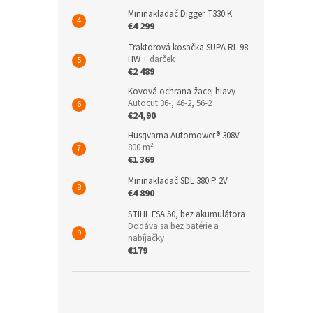
Mininakladač Digger T330 K
€4 299
Traktorová kosačka SUPA RL 98
HW
+ darček
€2 489
Kovová ochrana žacej hlavy
Autocut 36-, 46-2, 56-2
€24,90
Husqvarna Automower® 308V
800 m²
€1 369
Mininakladač SDL 380 P 2V
€4 890
STIHL FSA 50, bez akumulátora
Dodáva sa bez batérie a
nabíjačky
€179