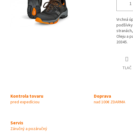
Vrchná úp
pod­šívky
stra­nách
Oleju a 
20345.
TLAČ
Kontrola tovaru
Doprava
pred expedíciou
nad 100€ ZDARMA
Servis
Záručný a pozáručný