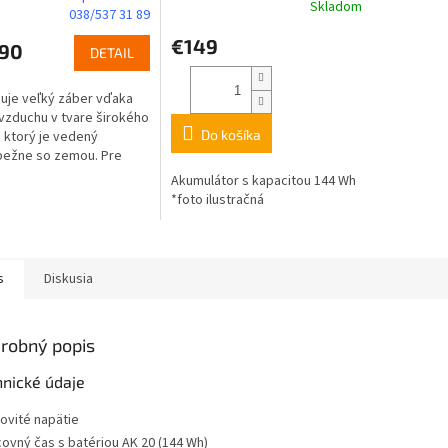
Skladom
038/537 31 89
€149
,90
DETAIL
je veľký záber vďaka
vzduchu v tvare širokého
Do košíka
 ktorý je vedený
bežne so zemou. Pre
SH 55, 56 D, 85, 86 D, SHE
Akumulátor s kapacitou 144 Wh
 81, BG 55, BG 56 D, BG...
*foto ilustračná
s
Diskusia
robný popis
hnické údaje
ovité napätie
ovný čas s batériou AK 20 (144 Wh)