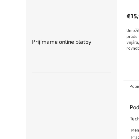
€15
Umožňu
prúdu 
Prijímame online platby
vejára,
rovno
STIHL 
71, SHE
Popi
Pod
Tec
Men
Prac