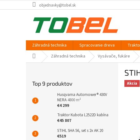
Prejsť
objednavky@tobel.sk
na
obsah
Záhradná technika
Spracovanie dreva
Trakt
Domov
Záhradná technika
Vysávače, fukáre
B
STIH
o
č
Top 9 produktov
Akcia
n
ý
Husqvarna Automower® 430V
p
NERA
4800 m²
€4 299
a
n
Traktor Kubota L2522D kabína
e
€45 807
l
STIHL SHA 56, set s 2x AK 20
€519