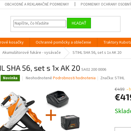
OBCHODNÉ A REKLAMAČNÉ PODMIENKY
PODMIENKY OCHRANY OSOBN
HĽADAŤ
orové kosačky
Ochranné pomôcky a oblečenie
Traktory Kubot
Akumulátorové fukáre - vysávače
STIHL SHA 56, set s 1x AK 20
L SHA 56, set s 1x AK 20
SA02 200 0006
Priemerné
Neohodnotené
Podrobnosti hodnotenia
Značka:
STIHL
Novinka
hodnotenie
produktu
€499
–1
je
€41
0,0
z
Jednotk
Skla
5
cena:
hviezdičiek.