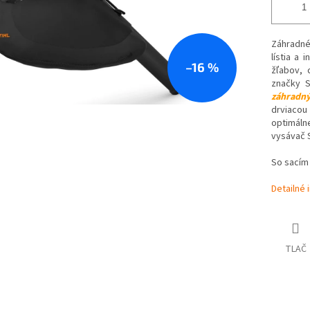
Záhradné
lístia a 
–16 %
žľabov, 
značky 
záhradný
drviacou
optimáln
vysávač S
So sacím
Detailné 
TLAČ