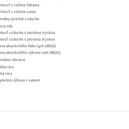
tnosť v režime fúkania
tnosť v režime sania
imálny prietok vzduchu
cia sila
hlosť vzduchu s okrúhou tryskou
hlosť vzduchu s plochou tryskou
ina akustického tlaku LpA (dB(A))
ina akustického výkonu LwA (dB(A))
imálne vibrácie
hla rúra
há rúra
pletná výbava s vakom