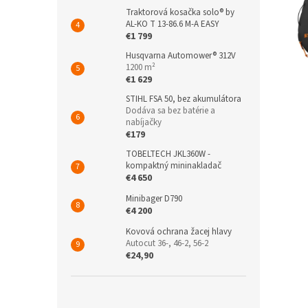
Traktorová kosačka solo® by
AL-KO T 13-86.6 M-A EASY
€1 799
Husqvarna Automower® 312V
1200 m²
€1 629
STIHL FSA 50, bez akumulátora
Dodáva sa bez batérie a
nabíjačky
€179
TOBELTECH JKL360W -
kompaktný mininakladač
€4 650
Minibager D790
€4 200
Kovová ochrana žacej hlavy
Autocut 36-, 46-2, 56-2
€24,90