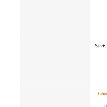
Súvis
Zahnu
S