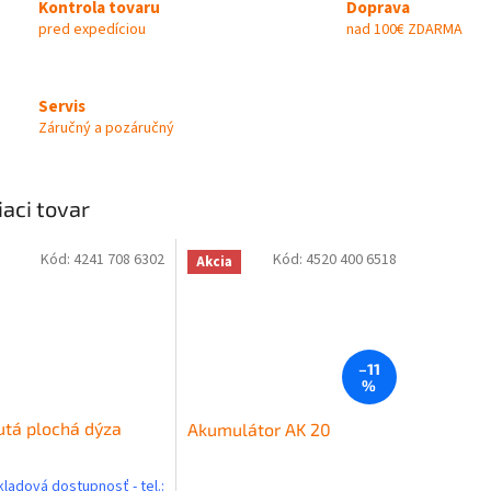
Kontrola tovaru
Doprava
pred expedíciou
nad 100€ ZDARMA
Servis
Záručný a pozáručný
iaci tovar
Kód:
4241 708 6302
Kód:
4520 400 6518
Akcia
–11
%
tá plochá dýza
Akumulátor AK 20
kladová dostupnosť - tel.: