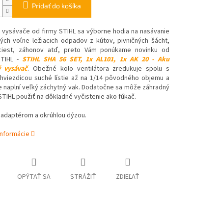
Pridať do košíka
 vysávače od firmy STIHL sa výborne hodia na nasávanie
iných voľne ležiacich odpadov z kútov, pivničných šácht,
ciest, záhonov atď, preto Vám ponúkame novinku od
STIHL -
STIHL SHA 56 SET, 1x AL101, 1x AK 20 - Aku
 vysávač
. Obežné kolo ventilátora zredukuje spolu s
 hviezdicou suché lístie až na 1/14 pôvodného objemu a
e naplní veľký záchytný vak. Dodatočne sa môže záhradný
TIHL použiť na dôkladné vyčistenie ako fúkač.
 adaptérom a okrúhlou dýzou.
informácie
OPÝTAŤ SA
STRÁŽIŤ
ZDIEĽAŤ