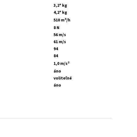
3,2* kg
4,2* kg
3
510 m
/h
8 N
56 m/s
61 m/s
94
84
2
1,0 m/s
áno
voliteľné
áno