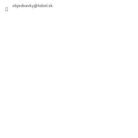
objednavky
@
tobel.sk