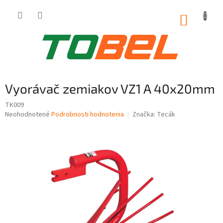
Prejsť
na
NÁKUP
obsah
KOŠÍK
Vyorávač zemiakov VZ1 A 40x20mm
TK009
Priemerné
Neohodnotené
Podrobnosti hodnotenia
Značka:
Tecák
hodnotenie
produktu
je
0,0
z
5
hviezdičiek.