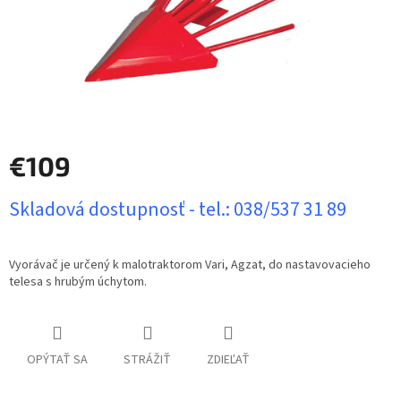
€109
Jednotková
Skladová dostupnosť - tel.: 038/537 31 89
cena:
Vyorávač je určený k malotraktorom Vari, Agzat, do nastavovacieho
telesa s hrubým úchytom.
OPÝTAŤ SA
STRÁŽIŤ
ZDIEĽAŤ