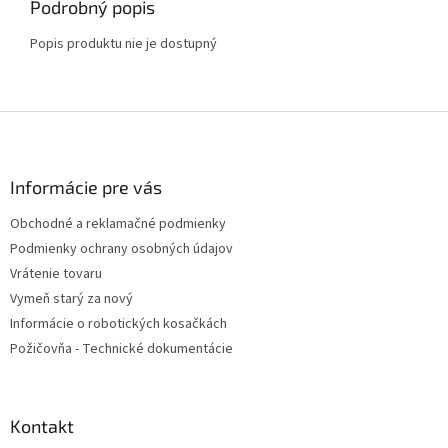
Podrobný popis
Popis produktu nie je dostupný
Z
á
p
ä
Informácie pre vás
t
Obchodné a reklamačné podmienky
i
Podmienky ochrany osobných údajov
e
Vrátenie tovaru
Vymeň starý za nový
Informácie o robotických kosačkách
Požičovňa - Technické dokumentácie
Kontakt