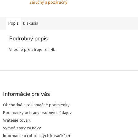
Záručný a pozáručný
Popis
Diskusia
Podrobný popis
Vhodné pre stroje STIHL
Z
á
p
ä
Informácie pre vás
t
Obchodné a reklamačné podmienky
i
Podmienky ochrany osobných údajov
e
Vrátenie tovaru
Vymeň starý za nový
Informácie o robotických kosačkách