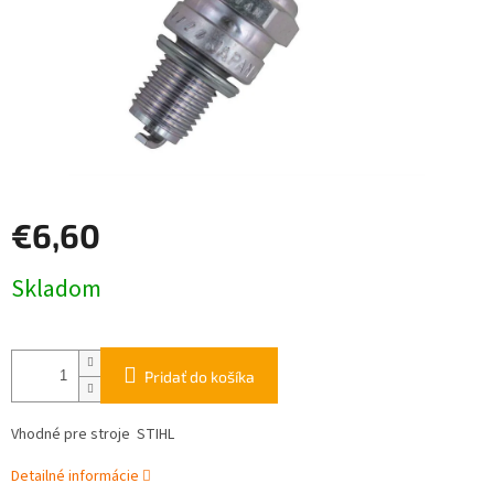
€6,60
Jednotková
Skladom
cena:
Pridať do košíka
Vhodné pre stroje STIHL
Detailné informácie