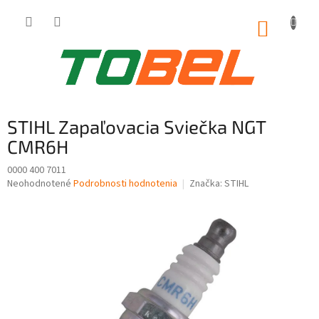
Prejsť
na
NÁKUP
obsah
KOŠÍK
STIHL Zapaľovacia Sviečka NGT
CMR6H
0000 400 7011
Priemerné
Neohodnotené
Podrobnosti hodnotenia
Značka:
STIHL
hodnotenie
produktu
je
0,0
z
5
hviezdičiek.