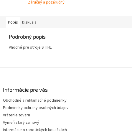
Záručný a pozáručný
Popis
Diskusia
Podrobný popis
Vhodné pre stroje STIHL
Z
á
p
ä
Informácie pre vás
t
Obchodné a reklamačné podmienky
i
Podmienky ochrany osobných údajov
e
Vrátenie tovaru
Vymeň starý za nový
Informácie o robotických kosačkách