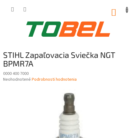
Prejsť
na
NÁKUP
obsah
KOŠÍK
STIHL Zapaľovacia Sviečka NGT
BPMR7A
0000 400 7000
Priemerné
Neohodnotené
Podrobnosti hodnotenia
hodnotenie
produktu
je
0,0
z
5
hviezdičiek.