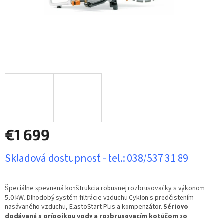
€1 699
Jednotková
Skladová dostupnosť - tel.: 038/537 31 89
cena:
Špeciálne spevnená konštrukcia robusnej rozbrusovačky s výkonom
5,0 kW. Dlhodobý systém filtrácie vzduchu Cyklon s predčistením
nasávaného vzduchu, ElastoStart Plus a kompenzátor.
Sériovo
dodávaná s prípojkou vody a rozbrusovacím kotúčom zo