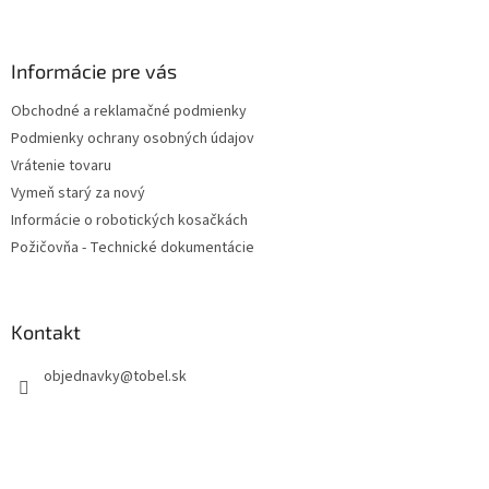
á
p
ä
Informácie pre vás
t
Obchodné a reklamačné podmienky
i
Podmienky ochrany osobných údajov
e
Vrátenie tovaru
Vymeň starý za nový
Informácie o robotických kosačkách
Požičovňa - Technické dokumentácie
Kontakt
objednavky
@
tobel.sk