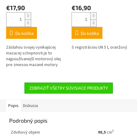
€17,90
€16,90
Do košíka
Do košíka
Zásluhou svojej vynikajúcej
S registráciou UN 5 l, oranžový
mazacej schopnosti je to
najpoužívanejší motorový olej
pre zmesou mazané motory
v ručnom motorovom náradí
v Európe. Tento motorový olej
na báze...
ZOBRAZIŤ VŠETKY SÚVISIACE PRODUKTY
Popis
Diskusia
Podrobný popis
3
Zdvihový objem
98,5
cm