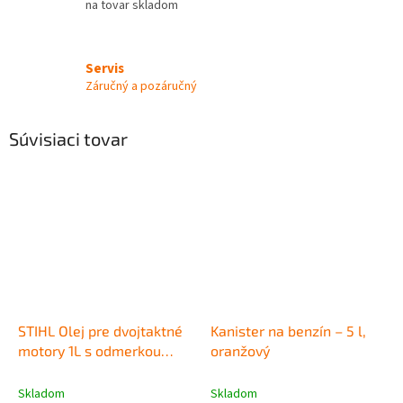
na tovar skladom
Servis
Záručný a pozáručný
Súvisiaci tovar
STIHL Olej pre dvojtaktné
Kanister na benzín – 5 l,
motory 1L s odmerkou
oranžový
STIHL HP 1:50
Skladom
Skladom