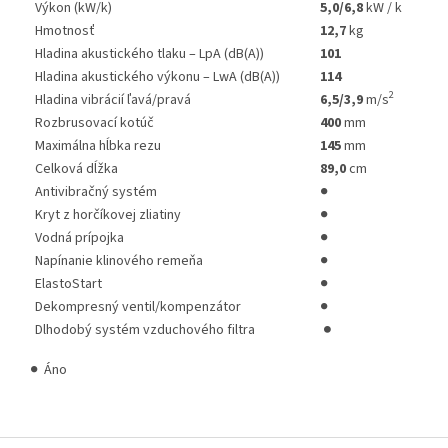
Výkon (kW/k)
5,0/6,8
kW / k
Hmotnosť
12,7
kg
Hladina akustického tlaku – LpA (dB(A))
101
Hladina akustického výkonu – LwA (dB(A))
114
2
Hladina vibrácií ľavá/pravá
6,5/3,9
m/s
Rozbrusovací kotúč
400
mm
Maximálna hĺbka rezu
145
mm
Celková dĺžka
89,0
cm
Antivibračný systém
●
Kryt z horčíkovej zliatiny
●
Vodná prípojka
●
Napínanie klinového remeňa
●
ElastoStart
●
Dekompresný ventil/kompenzátor
●
Dlhodobý systém vzduchového filtra
●
● Áno
Z