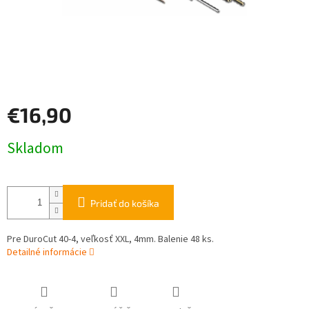
€16,90
Jednotková
Skladom
cena:
Pridať do košíka
Pre DuroCut 40-4, veľkosť XXL, 4mm. Balenie 48 ks.
Detailné informácie