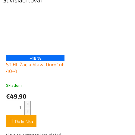
Súvisiaci tovar
–18 %
STIHL Žacia hlava DuroCut
40-4
Skladom
€49,90
Do košíka