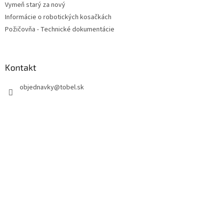
Vymeň starý za nový
Informácie o robotických kosačkách
Požičovňa - Technické dokumentácie
Kontakt
objednavky
@
tobel.sk