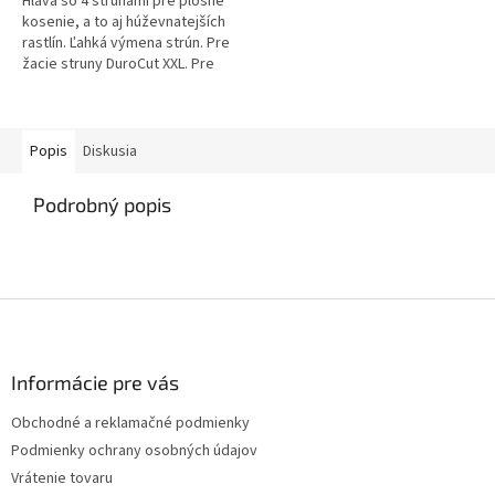
Hlava so 4 strunami pre plošné
kosenie, a to aj húževnatejších
rastlín. Ľahká výmena strún. Pre
žacie struny DuroCut XXL. Pre
STIHL FS...
Popis
Diskusia
Podrobný popis
Z
á
p
ä
Informácie pre vás
t
Obchodné a reklamačné podmienky
i
Podmienky ochrany osobných údajov
e
Vrátenie tovaru