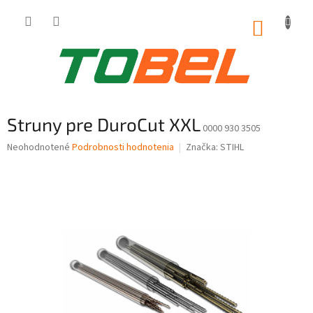
Prejsť
na
NÁKUP
obsah
KOŠÍK
Struny pre DuroCut XXL
0000 930 3505
Priemerné
Neohodnotené
Podrobnosti hodnotenia
Značka:
STIHL
hodnotenie
produktu
je
0,0
z
5
hviezdičiek.