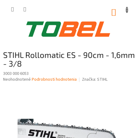
Prejsť
na
NÁKUP
obsah
KOŠÍK
STIHL Rollomatic ES - 90cm - 1,6mm
- 3/8
3003 000 6053
Priemerné
Neohodnotené
Podrobnosti hodnotenia
Značka:
STIHL
hodnotenie
produktu
je
0,0
z
5
hviezdičiek.