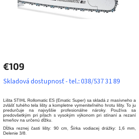
€109
Jednotková
Skladová dostupnosť - tel.: 038/537 31 89
cena:
Lišta STIHL Rollomatic ES (Ematic Super) sa skladá z masívneho a
zvlášť tuhého tela lišty a kompletne vymeniteľného hrotu lišty. To ju
predurčuje na najvyššie profesionálne nároky. Používa sa
predovšetkým pri pílach s vysokým výkonom pri stínaní a rezaní
kmeňov na určenú dĺžku.
Dĺžka reznej časti lišty: 90 cm, Šírka vodiacej drážky: 1,6 mm,
Delenie 3/8.