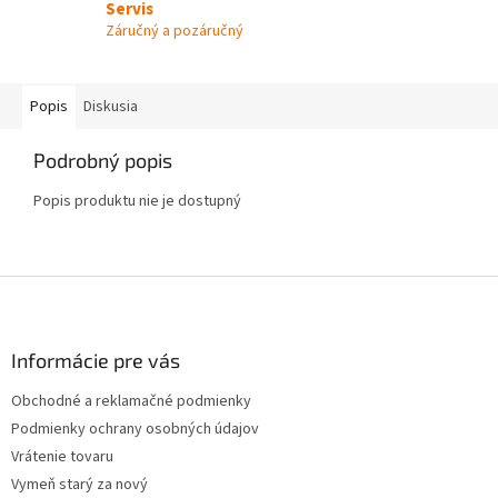
Servis
Záručný a pozáručný
Popis
Diskusia
Podrobný popis
Popis produktu nie je dostupný
Z
á
p
ä
Informácie pre vás
t
Obchodné a reklamačné podmienky
i
Podmienky ochrany osobných údajov
e
Vrátenie tovaru
Vymeň starý za nový