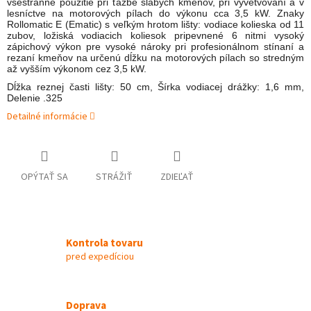
všestranné použitie pri ťažbe slabých kmeňov, pri vyvetvovaní a v
lesníctve na motorových pílach do výkonu cca 3,5 kW. Znaky
Rollomatic E (Ematic) s veľkým hrotom lišty: vodiace kolieska od 11
zubov, ložiská vodiacich koliesok pripevnené 6 nitmi vysoký
zápichový výkon pre vysoké nároky pri profesionálnom stínaní a
rezaní kmeňov na určenú dĺžku na motorových pílach so stredným
až vyšším výkonom cez 3,5 kW.
Dĺžka reznej časti lišty: 50 cm, Šírka vodiacej drážky: 1,6 mm,
Delenie .325
Detailné informácie
OPÝTAŤ SA
STRÁŽIŤ
ZDIEĽAŤ
Kontrola tovaru
pred expedíciou
Doprava