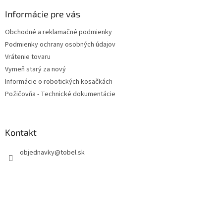
p
ä
Informácie pre vás
t
Obchodné a reklamačné podmienky
i
Podmienky ochrany osobných údajov
e
Vrátenie tovaru
Vymeň starý za nový
Informácie o robotických kosačkách
Požičovňa - Technické dokumentácie
Kontakt
objednavky
@
tobel.sk