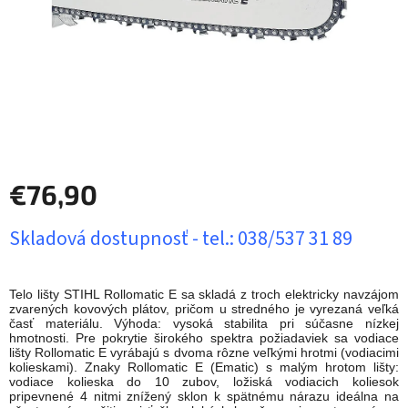
€76,90
Jednotková
Skladová dostupnosť - tel.: 038/537 31 89
cena:
Telo lišty STIHL Rollomatic E sa skladá z troch elektricky navzájom
zvarených kovových plátov, pričom u stredného je vyrezaná veľká
časť materiálu. Výhoda: vysoká stabilita pri súčasne nízkej
hmotnosti. Pre pokrytie širokého spektra požiadaviek sa vodiace
lišty Rollomatic E vyrábajú s dvoma rôzne veľkými hrotmi (vodiacimi
kolieskami). Znaky Rollomatic E (Ematic) s malým hrotom lišty:
vodiace kolieska do 10 zubov, ložiská vodiacich koliesok
pripevnené 4 nitmi znížený sklon k spätnému nárazu ideálna na