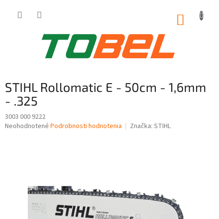
Prejsť
na
NÁKUP
obsah
KOŠÍK
STIHL Rollomatic E - 50cm - 1,6mm
- .325
3003 000 9222
Priemerné
Neohodnotené
Podrobnosti hodnotenia
Značka:
STIHL
hodnotenie
produktu
je
0,0
z
5
hviezdičiek.