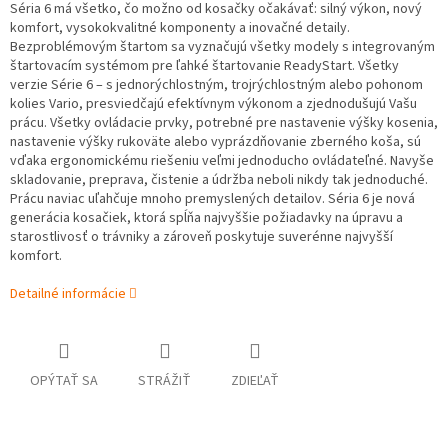
Séria 6 má všetko, čo možno od kosačky očakávať: silný výkon, nový
komfort, vysokokvalitné komponenty a inovačné detaily.
Bezproblémovým štartom sa vyznačujú všetky modely s integrovaným
štartovacím systémom pre ľahké štartovanie ReadyStart. Všetky
verzie Série 6 – s jednorýchlostným, trojrýchlostným alebo pohonom
kolies Vario, presviedčajú efektívnym výkonom a zjednodušujú Vašu
prácu. Všetky ovládacie prvky, potrebné pre nastavenie výšky kosenia,
nastavenie výšky rukoväte alebo vyprázdňovanie zberného koša, sú
vďaka ergonomickému riešeniu veľmi jednoducho ovládateľné. Navyše
skladovanie, preprava, čistenie a údržba neboli nikdy tak jednoduché.
Prácu naviac uľahčuje mnoho premyslených detailov. Séria 6 je nová
generácia kosačiek, ktorá spĺňa najvyššie požiadavky na úpravu a
starostlivosť o trávniky a zároveň poskytuje suverénne najvyšší
komfort.
Detailné informácie
OPÝTAŤ SA
STRÁŽIŤ
ZDIEĽAŤ