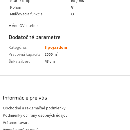
Štart / Stop
ES / MS
Pohon
V
Mulčovacia funkcia
O
● Áno
OVoliteľne
Dodatočné parametre
Kategória
:
S pojazdom
Pracovná kapacita
:
2000 m²
Šírka záberu
:
48 cm
Z
á
p
ä
Informácie pre vás
t
Obchodné a reklamačné podmienky
i
Podmienky ochrany osobných údajov
e
Vrátenie tovaru
Vymeň starý za nový