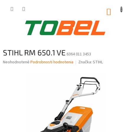
Prejsť
na
NÁKUP
obsah
KOŠÍK
STIHL RM 650.1 VE
6364 011 3453
Priemerné
Neohodnotené
Podrobnosti hodnotenia
Značka:
STIHL
hodnotenie
produktu
je
0,0
z
5
hviezdičiek.