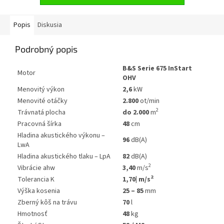
Popis
Diskusia
Podrobný popis
B&S Serie 675 InStart
Motor
OHV
Menovitý výkon
2,6
kW
Menovité otáčky
2.800
ot/min
2
Trávnatá plocha
do 2.000
m
Pracovná šírka
48
cm
Hladina akustického výkonu –
96
dB(A)
LwA
Hladina akustického tlaku – LpA
82
dB(A)
2
Vibrácie ahw
3,40
m/s
2
Tolerancia K
1,70| m/s
Výška kosenia
25 – 85
mm
Zberný kôš na trávu
70
l
Hmotnosť
48
kg