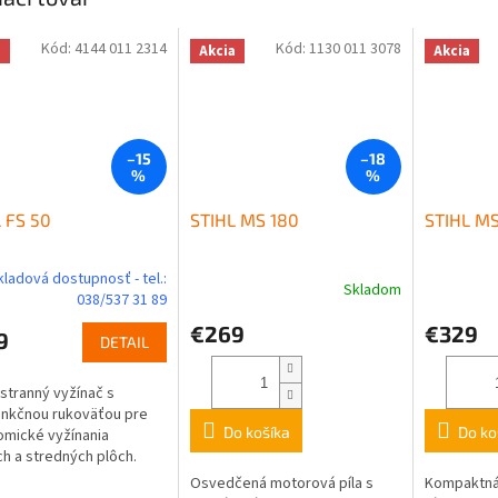
Kód:
4144 011 2314
Kód:
1130 011 3078
a
Akcia
Akcia
–15
–18
%
%
 FS 50
STIHL MS 180
STIHL MS
kladová dostupnosť - tel.:
Skladom
038/537 31 89
€269
€329
9
DETAIL
tranný vyžínač s
unkčnou rukoväťou pre
Do košíka
Do ko
mické vyžínania
h a stredných plôch.
 na vyžínanie trávnikov a
Osvedčená motorová píla s
Kompaktná 