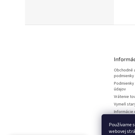
Z
á
p
ä
t
Informác
i
e
Obchodné a
podmienky
Podmienky 
údajov
Vrátenie to
Vymeň star
Informácie 
kosačkách
Používame s
Požičovňa 
dokumentá
webovej strá