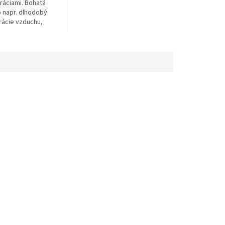
antivibračný systém. Vysoký
ráciami. Bohatá
rezný výkon a veľký...
 napr. dlhodobý
rácie vzduchu,
nanie reťaze a
ný systém. Vysoký
 a veľký...