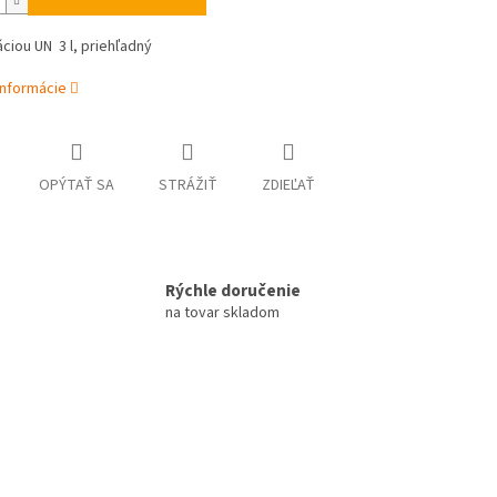
áciou UN 3 l, priehľadný
informácie
OPÝTAŤ SA
STRÁŽIŤ
ZDIEĽAŤ
Rýchle doručenie
na tovar skladom