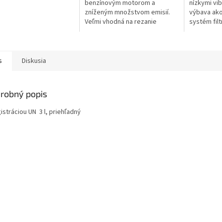
končovacie práce na
benzínovým motorom a
nízkymi vib
ných...
zníženým množstvom emisií.
výbava ako
Veľmi vhodná na rezanie
systém filt
palivového dreva a pre
bočné napí
stavebné práce. Vhodná aj na
antivibrač
stínanie stromov do...
rezný výkon
s
Diskusia
robný popis
istráciou UN 3 l, priehľadný