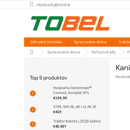
Prejsť
objednavky@tobel.sk
na
obsah
Záhradná technika
Spracovanie dreva
Trakt
Domov
Spracovanie dreva
Reťazové píly
P
B
Kani
o
č
Priemer
Neohod
Top 9 produktov
n
hodnote
ý
produkt
Husqvarna Automower®
p
Connect, komplet GPS
je
€199,90
0,0
a
z
n
STIHL SHA 56, set s 1x AK 20
5
e
€419
hviezdič
l
Traktor Kubota L2522D kabína
€45 807