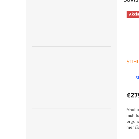
Akci
STIHL
S
€27
Mnohos
multif
ergono
menšíc
Vhodný