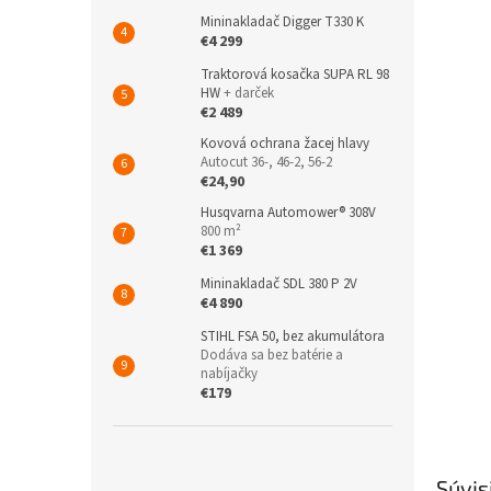
Mininakladač Digger T330 K
€4 299
Traktorová kosačka SUPA RL 98
HW
+ darček
€2 489
Kovová ochrana žacej hlavy
Autocut 36-, 46-2, 56-2
€24,90
Husqvarna Automower® 308V
800 m²
€1 369
Mininakladač SDL 380 P 2V
€4 890
STIHL FSA 50, bez akumulátora
Dodáva sa bez batérie a
nabíjačky
€179
Súvis