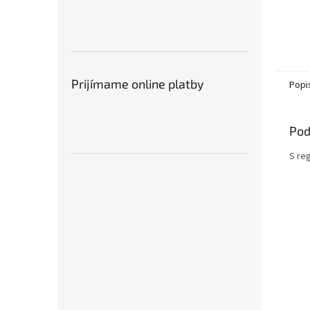
pre do
súkrom
Prijímame online platby
Popi
Pod
S reg