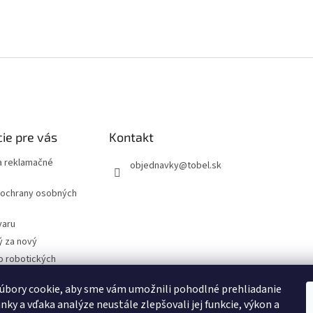
ie pre vás
Kontakt
 reklamačné
objednavky
@
tobel.sk
ochrany osobných
varu
ý za nový
o robotických
úbory cookie, aby sme vám umožnili pohodlné prehliadanie
- Technické
cie
nky a vďaka analýze neustále zlepšovali jej funkcie, výkon a