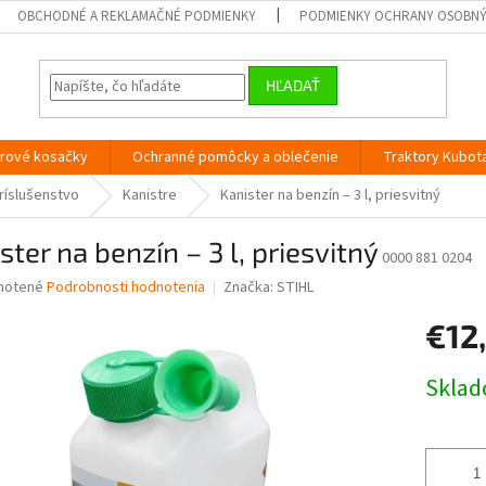
OBCHODNÉ A REKLAMAČNÉ PODMIENKY
PODMIENKY OCHRANY OSOBN
HĽADAŤ
orové kosačky
Ochranné pomôcky a oblečenie
Traktory Kubot
ríslušenstvo
Kanistre
Kanister na benzín – 3 l, priesvitný
ster na benzín – 3 l, priesvitný
0000 881 0204
né
notené
Podrobnosti hodnotenia
Značka:
STIHL
nie
€12
u
Jednotk
Skla
cena:
iek.