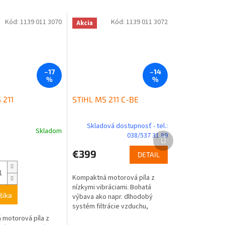
Kód:
1139 011 3070
Kód:
1139 011 3072
Akcia
–17
–14
%
%
 211
STIHL MS 211 C-BE
Skladová dostupnosť - tel.:
Skladom
Ďalší
038/537 31 89
produkt
€399
DETAIL
Kompaktná motorová píla z
nízkymi vibráciami. Bohatá
šíka
výbava ako napr. dlhodobý
systém filtrácie vzduchu,
bočné napínanie reťaze a
motorová píla z