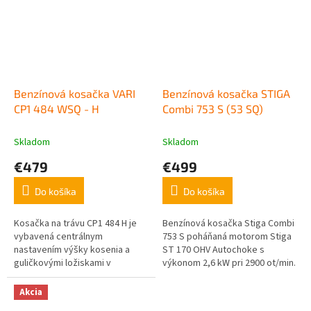
Benzínová kosačka VARI
Benzínová kosačka STIGA
CP1 484 WSQ - H
Combi 753 S (53 SQ)
Skladom
Skladom
€479
€499
Do košíka
Do košíka
Kosačka na trávu CP1 484 H je
Benzínová kosačka Stiga Combi
vybavená centrálnym
753 S poháňaná motorom Stiga
nastavením výšky kosenia a
ST 170 OHV Autochoke s
guličkovými ložiskami v
výkonom 2,6 kW pri 2900 ot/min.
kolesách. Ide o stredný model s
Combi 753 S predstavuje
menšou šírkou záberu, ktorý je
spoľahlivého pomocníka s
Akcia
však vybavený...
možnosťou...