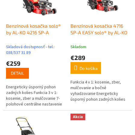
u
p
k
r
t
o
o
d
Benzínová kosačka solo®
Benzínová kosačka 4716
v
u
by AL-KO 4216 SP-A
SP-A EASY solo® by AL-KO
k
t
Skladová dostupnosť - tel.:
Skladom
o
038/537 31 89
€289
v
€259
Do košíka
DETAIL
Funkcia 4 v 1: kosenie, zber,
Energeticky úsporný pohon
mulčovanie a bočné
zadných kolies Funkcia 3 v 1:
vyhadzovanie Energeticky
kosenie, zber a mulčovanie 7-
úsporný pohon zadných kolies
polohové centrálne nastavenie
7-polohové centrálne
výšky kosenia Dvojité kolesá s
nastavenie výšky kosenia
guľôčkovými ložiskami pre...
Dvojité kolesá s...
Akcia