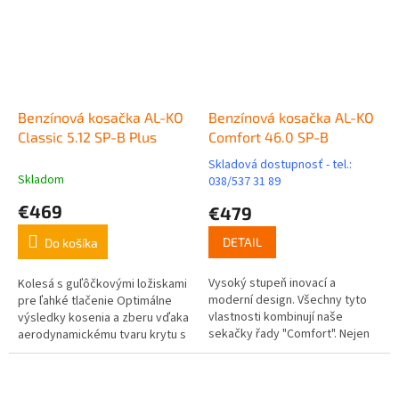
Benzínová kosačka AL-KO
Benzínová kosačka AL-KO
Classic 5.12 SP-B Plus
Comfort 46.0 SP-B
Skladová dostupnosť - tel.:
Priemerné
Skladom
038/537 31 89
hodnotenie
€469
produktu
€479
je
5,0
DETAIL
Do košíka
z
5
Vysoký stupeň inovací a
Kolesá s guľôčkovými ložiskami
hviezdičiek.
moderní design. Všechny tyto
pre ľahké tlačenie Optimálne
vlastnosti kombinují naše
výsledky kosenia a zberu vďaka
sekačky řady "Comfort". Nejen
aerodynamickému tvaru krytu s
díky tomu jsou benzínové
vysokým vyhadzovacím
sekačky AL-KO ideálním
kanálom Záchytný box s...
pomocníkem při péči...