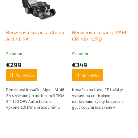
Benzínová kosačka Alpina
Benzínová kosačka VARI
AL4 46 SA
CP1 484 WSQ
Skladom
Skladom
€299
€349
Do košíka
Do košíka
Benzínová kosačka Alpina AL 46
Kosačka na trávu CP1 484 je
SA s výkonným motorom STIGA
vybavená centrálnym
ST 120 OHV Autochoke o
nastavením výšky kosenia a
výkone 1,9 kW a pracovnému
guličkovými ložiskami v
záberu 46 cm dokáže bez
kolesách. Ide o stredný model s
námahy a v krátkej dobe
menšou šírkou záberu, ktorý je
pokosiť veľké...
však vybavený...