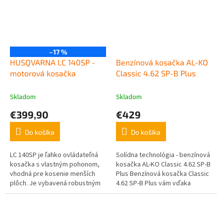
–17 %
HUSQVARNA LC 140SP -
Benzínová kosačka AL-KO
motorová kosačka
Classic 4.62 SP-B Plus
Skladom
Skladom
€399,90
€429
Do košíka
Do košíka
LC 140SP je ľahko ovládateľná
Solídna technológia - benzínová
kosačka s vlastným pohonom,
kosačka AL-KO Classic 4.62 SP-B
vhodná pre kosenie menších
Plus Benzínová kosačka Classic
plôch. Je vybavená robustným
4.62 SP-B Plus vám vďaka
oceľovým žacím ústrojenstvom
spoľahlivým a mnohým účinným
a spoľahlivým a ľahko...
funkciám, ako aj inovatívnej...