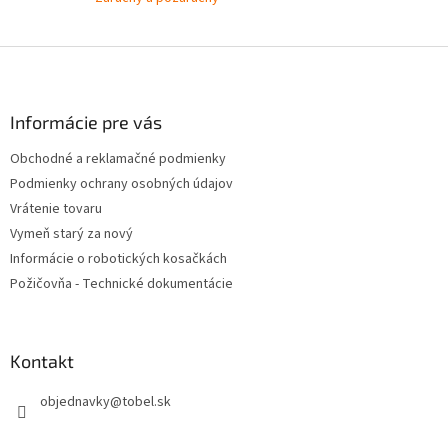
Z
á
p
ä
Informácie pre vás
t
Obchodné a reklamačné podmienky
i
Podmienky ochrany osobných údajov
e
Vrátenie tovaru
Vymeň starý za nový
Informácie o robotických kosačkách
Požičovňa - Technické dokumentácie
Kontakt
objednavky
@
tobel.sk