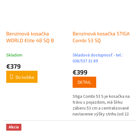
Benzínová kosačka
Benzínová kosačka STIGA
WORLD Elite 48 SQ B
Combi 53 SQ
Skladom
Skladová dostupnosť - tel.:
038/537 31 89
€379
€399
Do košíka
DETAIL
Stiga Combi 53 S je kosačka na
trávu s pojazdom, má šírku
záberu 53 cm a centralizované
nastavenie výšky strihu (od 22
do 80 mm). Táto kosačka na
trávu je poháňaná motorom
Akcia
STIGA...