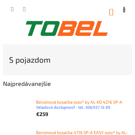
Prejsť
na
NÁKUP
obsah
KOŠÍK
S pojazdom
Najpredávanejšie
Benzínová kosačka solo® by AL-KO 4216 SP-A
Skladová dostupnosť - tel.: 038/537 31 89
€259
Benzínová kosačka 4716 SP-A EASY solo® by AL-