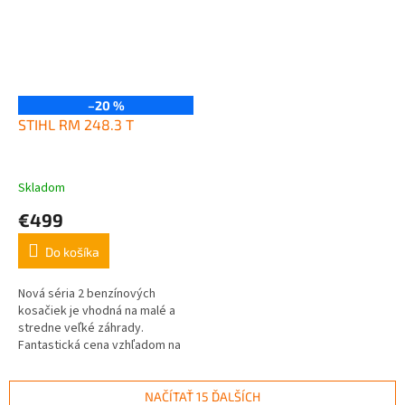
–20 %
STIHL RM 248.3 T
Skladom
€499
Do košíka
Nová séria 2 benzínových
kosačiek je vhodná na malé a
stredne veľké záhrady.
Fantastická cena vzhľadom na
kvalitu prevedenia a životnosť
stroja. Dodávané v dvoch
verziách: bez...
NAČÍTAŤ 15 ĎALŠÍCH