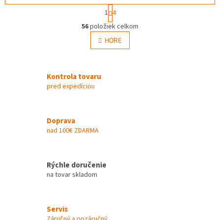
S
1
4
t
O
r
56
položiek celkom
v
á
l
HORE
n
á
k
d
o
v
a
a
Kontrola tovaru
c
n
i
pred expedíciou
i
e
e
p
r
Doprava
v
nad 100€ ZDARMA
k
y
v
ý
Rýchle doručenie
p
na tovar skladom
i
s
u
Servis
Záručný a pozáručný