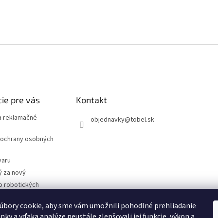
ie pre vás
Kontakt
 reklamačné
objednavky
@
tobel.sk
ochrany osobných
varu
ý za nový
o robotických
úbory cookie, aby sme vám umožnili pohodlné prehliadanie
- Technické
cie
nky a vďaka analýze neustále zlepšovali jej funkcie, výkon a