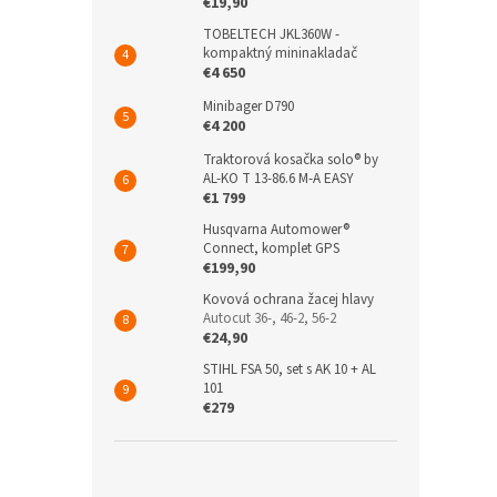
€19,90
TOBELTECH JKL360W -
kompaktný mininakladač
€4 650
Minibager D790
€4 200
Traktorová kosačka solo® by
AL-KO T 13-86.6 M-A EASY
€1 799
Husqvarna Automower®
Connect, komplet GPS
€199,90
Kovová ochrana žacej hlavy
Autocut 36-, 46-2, 56-2
€24,90
STIHL FSA 50, set s AK 10 + AL
101
€279