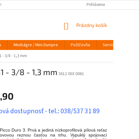
ÝCH ÚDAJOV
VRÁTENIE TOVARU
VYMEŇ STARÝ ZA NOVÝ
Prihlásenie
INFO
NÁKUPNÝ
Prázdny košík
KOŠÍK
a
Minibágre / Mini Dumpre
Požičovňa
Servis
O nás
1 - 3/8 - 1,3 mm
1 - 3/8 - 1,3 mm
3612 003 0061
,90
ová
vá dostupnosť - tel.: 038/537 31 89
Picco Duro 3. Prvá a jediná nízkoprofilová pílová reťaz
kovovou reznou časťou na trhu. Vypuklý spojovací