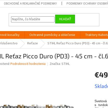
OBCHODNÉ A REKLAMAČNÉ PODMIENKY
PODMIENKY OCHRANY OSOBN
HĽADAŤ
orové kosačky
Ochranné pomôcky a oblečenie
Traktory Kubot
ríslušenstvo
Reťaze
STIHL Reťaz Picco Duro (PD3) - 45 cm - čl.6
L Reťaz Picco Duro (PD3) - 45 cm - čl.6
né
notené
Podrobnosti hodnotenia
Značka:
STIHL
nie
€49
u
Jednotk
Sklado
cena:
iek.
Svetová 
s tvrdo