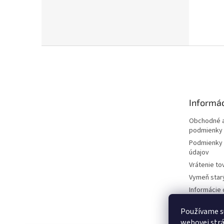
Z
á
p
ä
t
Informác
i
e
Obchodné a
podmienky
Podmienky 
údajov
Vrátenie to
Vymeň star
Informácie 
kosačkách
Používame s
Požičovňa 
dokumentá
webovej strá