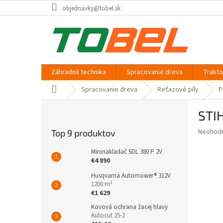
Prejsť
objednavky@tobel.sk
na
obsah
Záhradná technika
Spracovanie dreva
Trakt
Domov
Spracovanie dreva
Reťazové píly
P
B
STIH
o
č
Priemer
Neohod
Top 9 produktov
n
hodnote
ý
produkt
Mininakladač SDL 380 P 2V
p
je
€4 890
0,0
a
Husqvarna Automower® 312V
z
n
1200 m²
5
e
€1 629
hviezdič
l
Kovová ochrana žacej hlavy
Autocut 25-2