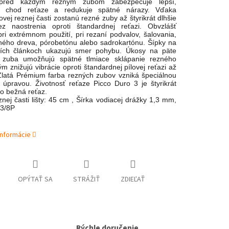
pred každým rezným zubom zabezpečuje lepší,
ý chod reťaze a redukuje spätné nárazy. Vďaka
vej reznej časti zostanú rezné zuby až štyrikrát dlhšie
ez naostrenia oproti štandardnej reťazi. Obvzlášť
ri extrémnom použití, pri rezaní podvalov, šalovania,
ného dreva, pórobetónu alebo sadrokartónu. Šípky na
cích článkoch ukazujú smer pohybu. Úkosy na päte
 zuba umožňujú spätné tlmiace sklápanie rezného
m znižujú vibrácie oproti štandardnej pílovej reťazi až
latá Prémium farba rezných zubov vzniká špeciálnou
 úpravou. Životnosť reťaze Picco Duro 3 je štyrikrát
ko bežná reťaz.
nej časti lišty: 45 cm ,
Šírka vodiacej drážky 1,3 mm,
 3/8P
informácie
OPÝTAŤ SA
STRÁŽIŤ
ZDIEĽAŤ
Rýchle doručenie