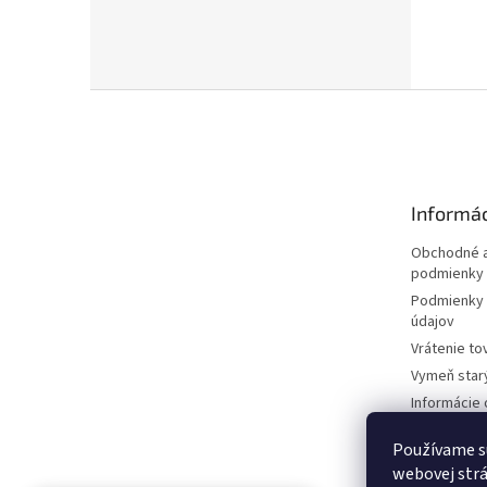
Z
á
p
ä
t
Informác
i
e
Obchodné a
podmienky
Podmienky 
údajov
Vrátenie to
Vymeň star
Informácie 
kosačkách
Používame s
Požičovňa 
dokumentá
webovej strá