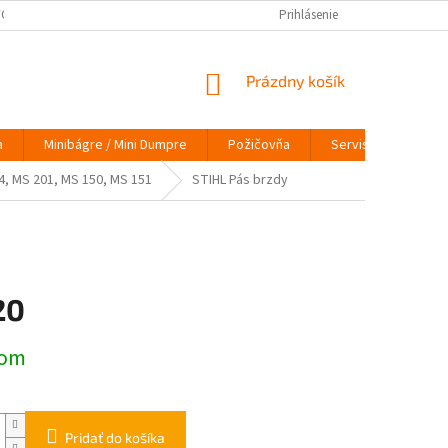
ÝCH ÚDAJOV
VRÁTENIE TOVARU
VYMEŇ STARÝ ZA NOVÝ
Prihlásenie
INFO
NÁKUPNÝ
Prázdny košík
KOŠÍK
a
Minibágre / Mini Dumpre
Požičovňa
Servis
O nás
4, MS 201, MS 150, MS 151
STIHL Pás brzdy
20
ová
dom
Pridať do košíka