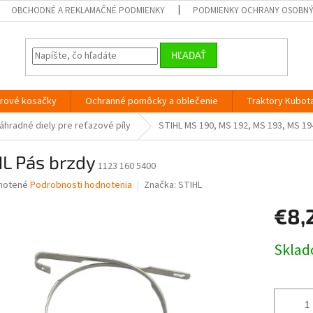
OBCHODNÉ A REKLAMAČNÉ PODMIENKY
PODMIENKY OCHRANY OSOBN
HĽADAŤ
orové kosačky
Ochranné pomôcky a oblečenie
Traktory Kubot
áhradné diely pre reťazové píly
STIHL MS 190, MS 192, MS 193, MS 19
L Pás brzdy
1123 160 5400
né
notené
Podrobnosti hodnotenia
Značka:
STIHL
nie
€8,
u
Jednotk
Skla
cena:
iek.