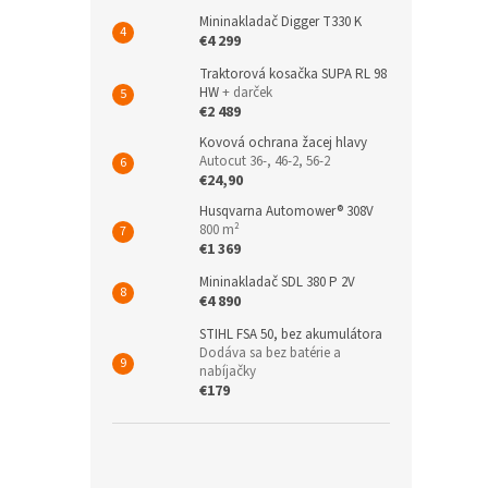
Mininakladač Digger T330 K
€4 299
Traktorová kosačka SUPA RL 98
HW
+ darček
€2 489
Kovová ochrana žacej hlavy
Autocut 36-, 46-2, 56-2
€24,90
Husqvarna Automower® 308V
800 m²
€1 369
Mininakladač SDL 380 P 2V
€4 890
STIHL FSA 50, bez akumulátora
Dodáva sa bez batérie a
nabíjačky
€179