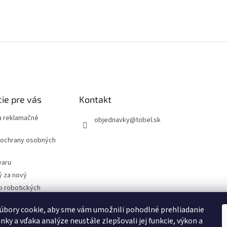
ie pre vás
Kontakt
 reklamačné
objednavky
@
tobel.sk
ochrany osobných
varu
ý za nový
o robotických
úbory cookie, aby sme vám umožnili pohodlné prehliadanie
- Technické
cie
nky a vďaka analýze neustále zlepšovali jej funkcie, výkon a