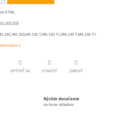
re STIHL
021,023,025
MS 230, MS 250,MS 192 T,MS 192 TC,MS 193 T,MS 193 TC
informácie
OPÝTAŤ SA
STRÁŽIŤ
ZDIEĽAŤ
Rýchle doručenie
na tovar skladom