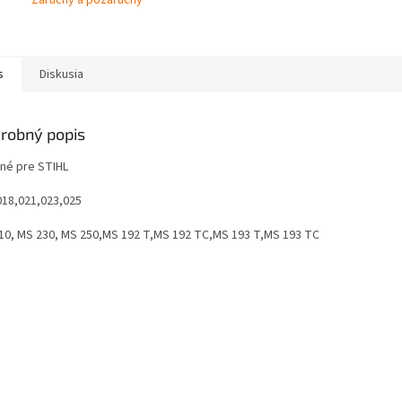
s
Diskusia
robný popis
né pre STIHL
018,021,023,025
10, MS 230, MS 250,MS 192 T,MS 192 TC,MS 193 T,MS 193 TC