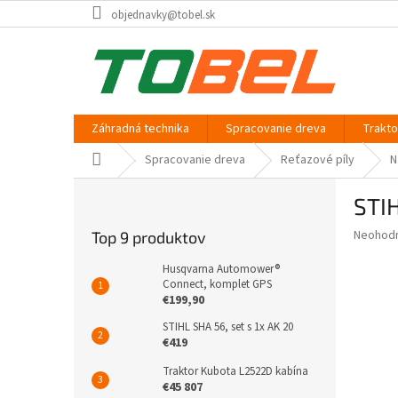
Prejsť
objednavky@tobel.sk
na
obsah
Záhradná technika
Spracovanie dreva
Trakt
Domov
Spracovanie dreva
Reťazové píly
N
B
STIH
o
č
Priemer
Neohod
Top 9 produktov
n
hodnote
ý
produkt
Husqvarna Automower®
p
Connect, komplet GPS
je
€199,90
0,0
a
z
n
STIHL SHA 56, set s 1x AK 20
5
e
€419
hviezdič
l
Traktor Kubota L2522D kabína
€45 807