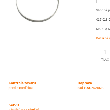
Vhodné p
017,018,
MS 210, 
Detailné 
TLAČ
Kontrola tovaru
Doprava
pred expedíciou
nad 100€ ZDARMA
Servis
Záručný a pozáručný