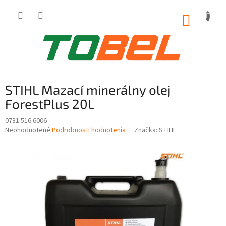
Prejsť
na
NÁKUP
obsah
KOŠÍK
STIHL Mazací minerálny olej
ForestPlus 20L
0781 516 6006
Priemerné
Neohodnotené
Podrobnosti hodnotenia
Značka:
STIHL
hodnotenie
produktu
je
0,0
z
5
hviezdičiek.