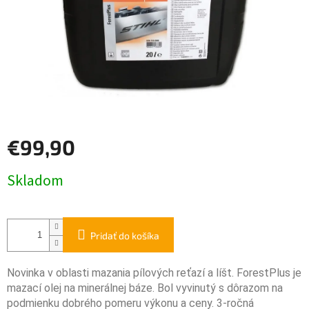
€99,90
Jednotková
Skladom
cena:
Pridať do košíka
Novinka v oblasti mazania pílových reťazí a líšt. ForestPlus je
mazací olej na minerálnej báze. Bol vyvinutý s dôrazom na
podmienku dobrého pomeru výkonu a ceny. 3-ročná