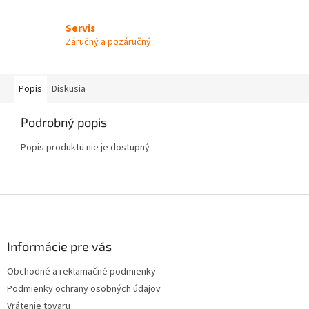
Servis
Záručný a pozáručný
Popis
Diskusia
Podrobný popis
Popis produktu nie je dostupný
Z
á
p
ä
Informácie pre vás
t
Obchodné a reklamačné podmienky
i
Podmienky ochrany osobných údajov
e
Vrátenie tovaru