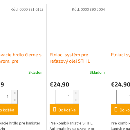
Kód:
0000 881 0128
Kód:
0000 890 5004
vacie hrdlo čierne s
Plniaci systém pre
Plniaci s
rom, pre
reťazový olej STIHL
kanister na benzín
Skladom
Skladom
99
€24,90
€24,9
o košíka
Do košíka
Do ko
acie hrdlo pre kanister
Pre kombikanistre STIHL.
Pre kombik
zín
Automaticky sa uzavrie pri
kanistre n