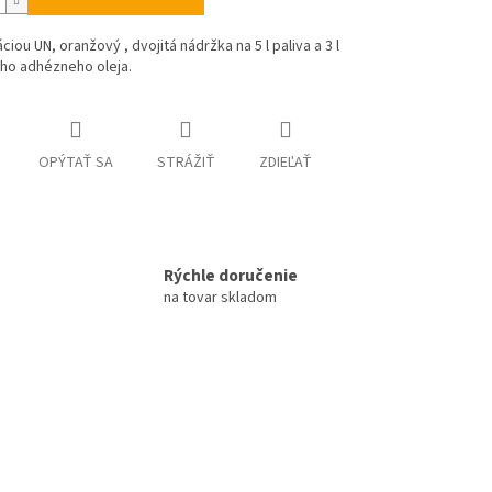
ciou UN, oranžový , dvojitá nádržka na 5 l paliva a 3 l
ho adhézneho oleja.
OPÝTAŤ SA
STRÁŽIŤ
ZDIEĽAŤ
Rýchle doručenie
na tovar skladom