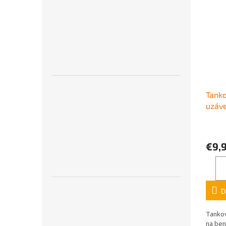
Tanko
uzáve
kombi
€9,
D
Tankov
na ben