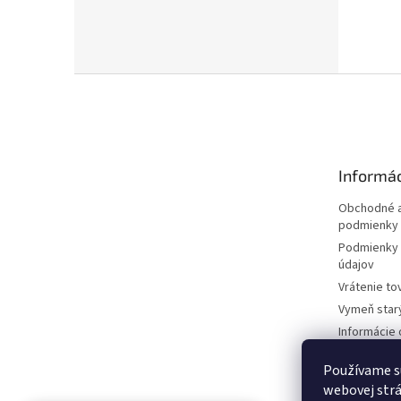
Z
á
p
ä
t
Informác
i
e
Obchodné a
podmienky
Podmienky 
údajov
Vrátenie to
Vymeň star
Informácie 
kosačkách
Používame s
Požičovňa 
dokumentá
webovej strá