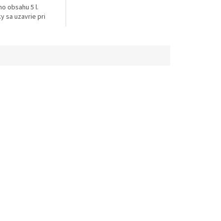
o obsahu 5 l.
y sa uzavrie pri
ádrže a zabráni
Veľmi pohodlné a
anie...