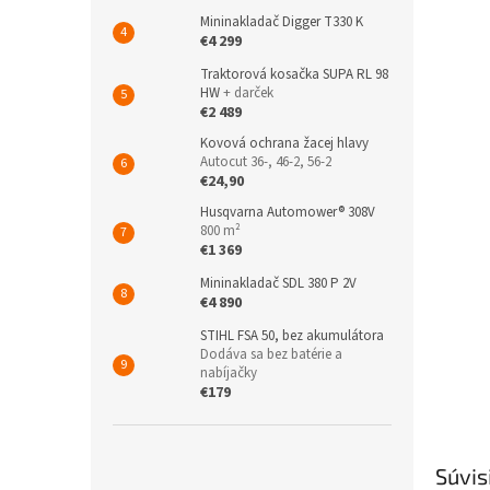
Mininakladač Digger T330 K
€4 299
Traktorová kosačka SUPA RL 98
HW
+ darček
€2 489
Kovová ochrana žacej hlavy
Autocut 36-, 46-2, 56-2
€24,90
Husqvarna Automower® 308V
800 m²
€1 369
Mininakladač SDL 380 P 2V
€4 890
STIHL FSA 50, bez akumulátora
Dodáva sa bez batérie a
nabíjačky
€179
Súvis