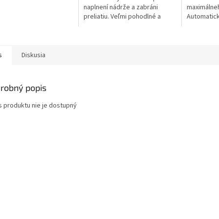
naplnení nádrže a zabráni
maximálneh
preliatiu. Veľmi pohodlné a
Automatick
čisté dopĺňanie paliva.
naplnení n
preliatiu. 
čisté dopĺň
s
Diskusia
robný popis
s produktu nie je dostupný