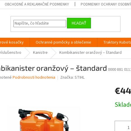
OBCHODNÉ A REKLAMAČNÉ PODMIENKY
PODMIENKY OCHRANY OSOBN
HĽADAŤ
orové kosačky
Ochranné pomôcky a oblečenie
Traktory Kubot
ríslušenstvo
Kanistre
Kombikanister oranžový – štandard
bikanister oranžový – štandard
0000 881 011
né
notené
Podrobnosti hodnotenia
Značka:
STIHL
nie
€44
u
Jednotk
Skla
cena:
iek.