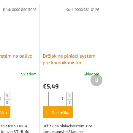
Kód:
0000 890 5005
Kód:
0000 881 0126
ystém na palivo
Držiak na plniaci systém
pre kombikanister
Skladom
Skladom
Ďalší
produkt
0
€5,49
šíka
Do košíka
anistre STIHL a
Držiak na plniacisystém. Pre
a benzín STIHL do
kombikanisterŠtandard.