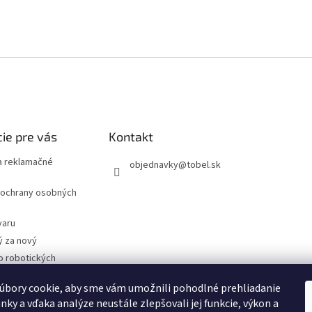
ie pre vás
Kontakt
 reklamačné
objednavky
@
tobel.sk
ochrany osobných
varu
ý za nový
o robotických
úbory cookie, aby sme vám umožnili pohodlné prehliadanie
- Technické
cie
nky a vďaka analýze neustále zlepšovali jej funkcie, výkon a