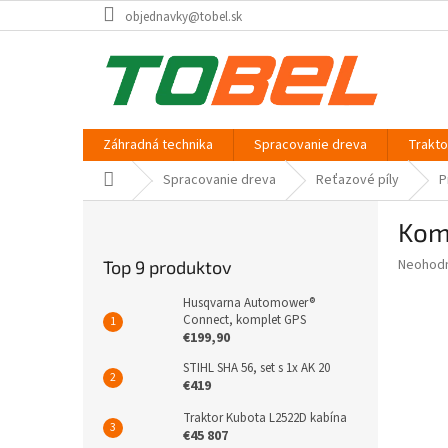
Prejsť
objednavky@tobel.sk
na
obsah
Záhradná technika
Spracovanie dreva
Trakt
Domov
Spracovanie dreva
Reťazové píly
P
B
Kom
o
č
Priemer
Neohod
Top 9 produktov
n
hodnote
ý
produkt
Husqvarna Automower®
p
Connect, komplet GPS
je
€199,90
0,0
a
z
n
STIHL SHA 56, set s 1x AK 20
5
e
€419
hviezdič
l
Traktor Kubota L2522D kabína
€45 807