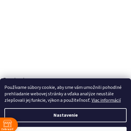
Facebook
Používame súbory cookie, aby sme vám umožnili pohodlné
prehliadanie webovej stránky a vďaka analýze neustále
zlepšovali jej funkcie, výkon a použiteľnosť.
Viac informácií
Vytvoril Shoptet
Nastavenie
Copyright 2026
TOBEL s.r.o.
. Všetky práva vyhradené.
Upraviť
Zobraziť