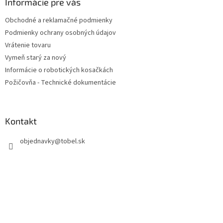
ä
Informácie pre vás
t
Obchodné a reklamačné podmienky
i
Podmienky ochrany osobných údajov
e
Vrátenie tovaru
Vymeň starý za nový
Informácie o robotických kosačkách
Požičovňa - Technické dokumentácie
Kontakt
objednavky
@
tobel.sk