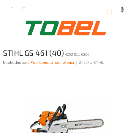
Prejsť
na
NÁKUP
obsah
KOŠÍK
STIHL GS 461 (40)
4252 011 6300
Priemerné
Neohodnotené
Podrobnosti hodnotenia
Značka:
STIHL
hodnotenie
produktu
je
0,0
z
5
hviezdičiek.