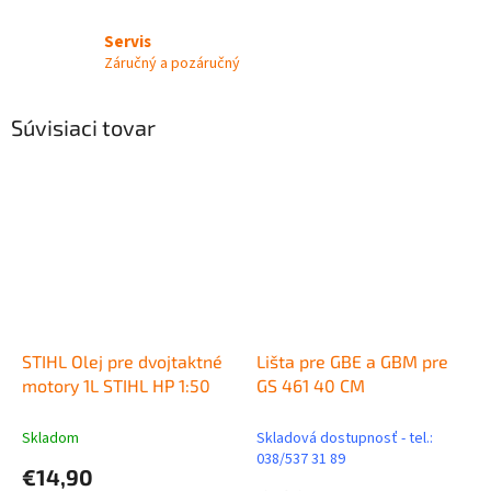
Servis
Záručný a pozáručný
Súvisiaci tovar
STIHL Olej pre dvojtaktné
Lišta pre GBE a GBM pre
motory 1L STIHL HP 1:50
GS 461 40 CM
Skladom
Skladová dostupnosť - tel.:
038/537 31 89
€14,90