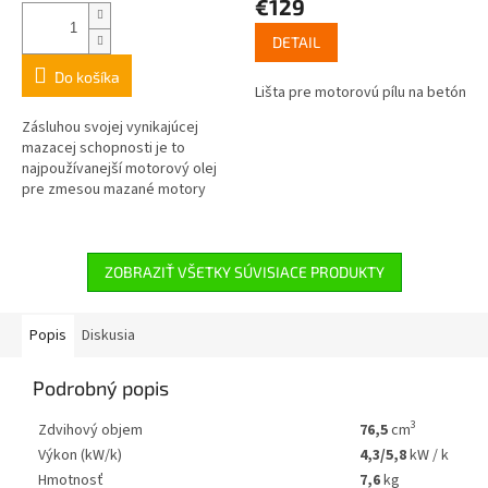
€129
DETAIL
Do košíka
Lišta pre motorovú pílu na betón
Zásluhou svojej vynikajúcej
mazacej schopnosti je to
najpoužívanejší motorový olej
pre zmesou mazané motory
v ručnom motorovom náradí
v Európe. Tento motorový olej
na báze...
ZOBRAZIŤ VŠETKY SÚVISIACE PRODUKTY
Popis
Diskusia
Podrobný popis
3
Zdvihový objem
76,5
cm
Výkon (kW/k)
4,3/5,8
kW / k
Hmotnosť
7,6
kg