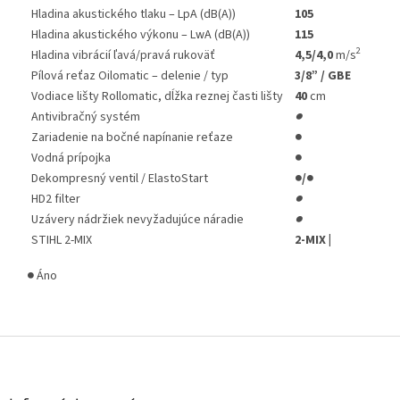
Hladina akustického tlaku – LpA (dB(A))
105
Hladina akustického výkonu – LwA (dB(A))
115
2
Hladina vibrácií ľavá/pravá rukoväť
4,5/4,0
m/s
Pílová reťaz Oilomatic – delenie / typ
3/8” / GBE
Vodiace lišty Rollomatic, dĺžka reznej časti lišty
40
cm
Antivibračný systém
●
Zariadenie na bočné napínanie reťaze
●
Vodná prípojka
●
Dekompresný ventil / ElastoStart
●/●
HD2 filter
●
Uzávery nádržiek nevyžadujúce náradie
●
STIHL 2-MIX
2-MIX |
●
Áno
Z
á
p