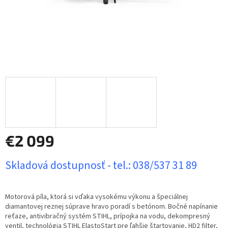
€2 099
Jednotková
Skladová dostupnosť - tel.: 038/537 31 89
cena:
Motorová píla, ktorá si vďaka vysokému výkonu a špeciálnej
diamantovej reznej súprave hravo poradí s betónom. Bočné napínanie
reťaze, antivibračný systém STIHL, prípojka na vodu, dekompresný
ventil, technológia STIHL ElastoStart pre ľahšie štartovanie, HD2 filter,