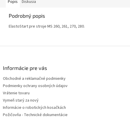
Popis
Diskusia
Podrobný popis
ElastoStart pre stroje MS 260, 261, 270, 280.
Z
á
p
ä
Informácie pre vás
t
Obchodné a reklamačné podmienky
i
Podmienky ochrany osobných údajov
e
Vrátenie tovaru
Vymeň starý za nový
Informácie o robotických kosačkách
Požičovňa - Technické dokumentácie