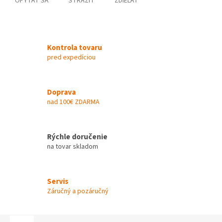
OPÝTAŤ SA
STRÁŽIŤ
ZDIEĽAŤ
Kontrola tovaru
pred expedíciou
Doprava
nad 100€ ZDARMA
Rýchle doručenie
na tovar skladom
Servis
Záručný a pozáručný