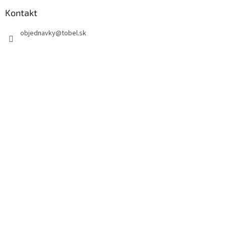
Kontakt
objednavky
@
tobel.sk