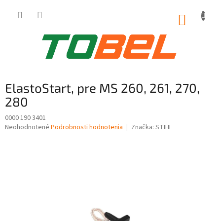
Prejsť
na
NÁKUP
obsah
KOŠÍK
ElastoStart, pre MS 260, 261, 270,
280
0000 190 3401
Priemerné
Neohodnotené
Podrobnosti hodnotenia
Značka:
STIHL
hodnotenie
produktu
je
0,0
z
5
hviezdičiek.