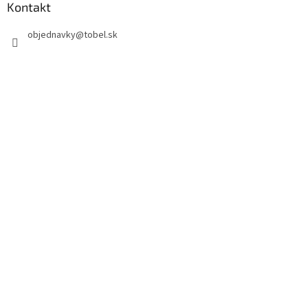
Kontakt
objednavky
@
tobel.sk