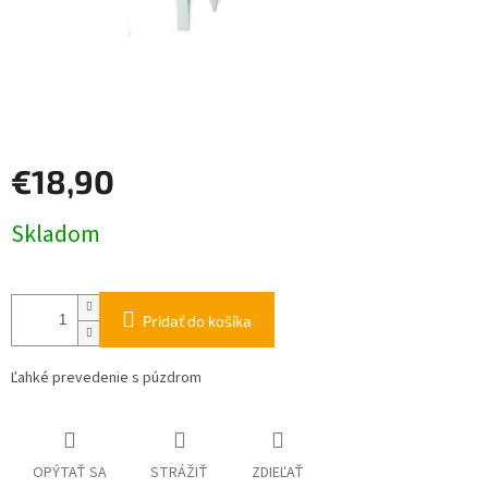
€18,90
Jednotková
Skladom
cena:
Pridať do košíka
Ľahké prevedenie s púzdrom
OPÝTAŤ SA
STRÁŽIŤ
ZDIEĽAŤ