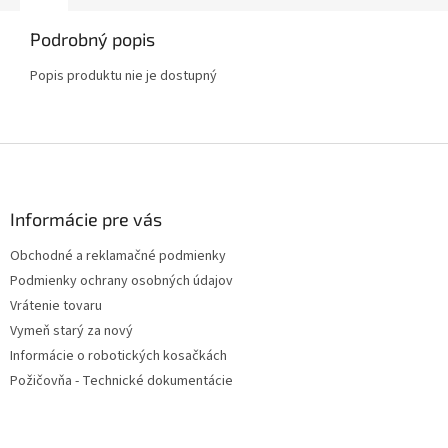
Podrobný popis
Popis produktu nie je dostupný
Z
á
p
ä
Informácie pre vás
t
Obchodné a reklamačné podmienky
i
Podmienky ochrany osobných údajov
e
Vrátenie tovaru
Vymeň starý za nový
Informácie o robotických kosačkách
Požičovňa - Technické dokumentácie