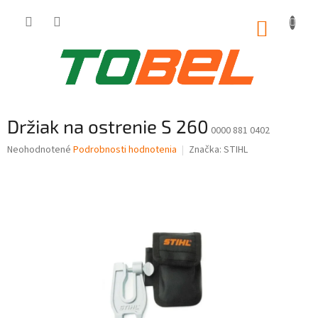
Prejsť
na
NÁKUP
obsah
KOŠÍK
Držiak na ostrenie S 260
0000 881 0402
Priemerné
Neohodnotené
Podrobnosti hodnotenia
Značka:
STIHL
hodnotenie
produktu
je
0,0
z
5
hviezdičiek.