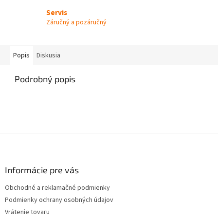
Servis
Záručný a pozáručný
Popis
Diskusia
Podrobný popis
Z
á
p
ä
Informácie pre vás
t
Obchodné a reklamačné podmienky
i
Podmienky ochrany osobných údajov
e
Vrátenie tovaru