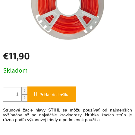
€11,90
Jednotková
Skladom
cena:
Pridať do košíka
Strunové žacie hlavy STIHL sa môžu používať od najmenších
vyžínačov až po najväčšie krovinorezy. Hrúbka žacích strún je
rôzna podľa výkonovej triedy a podmienok použitia.