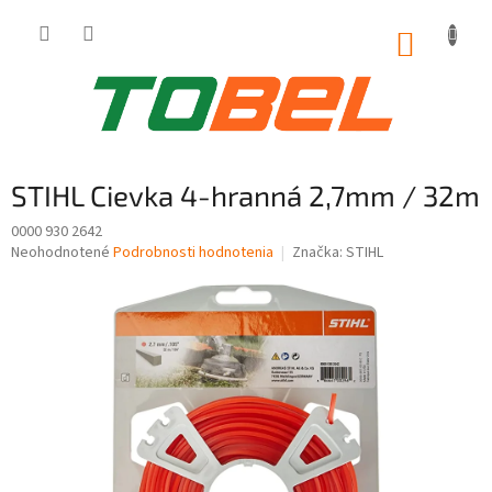
Prejsť
na
NÁKUP
obsah
KOŠÍK
STIHL Cievka 4-hranná 2,7mm / 32m
0000 930 2642
Priemerné
Neohodnotené
Podrobnosti hodnotenia
Značka:
STIHL
hodnotenie
produktu
je
0,0
z
5
hviezdičiek.