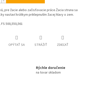
vá, pre žacie alebo začisťovacie práce.Žacia struna sa
ky nastaví krátkym priklepnutím žacej hlavy o zem.
 FS 500,550,561
OPÝTAŤ SA
STRÁŽIŤ
ZDIEĽAŤ
Rýchle doručenie
na tovar skladom