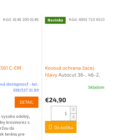
Kód:
4148 200 0146
Kód:
4003 710 4310
Novinka
 561 C-EM
Kovová ochrana žacej
hlavy
Autocut 36-, 46-2,
56-2
vá dostupnosť - tel.:
Skladom
038/537 31 89
€24,90
DETAIL
 vysoko odolný,
lny krovinorez s
Do košíka
ržou do
k terénu pre