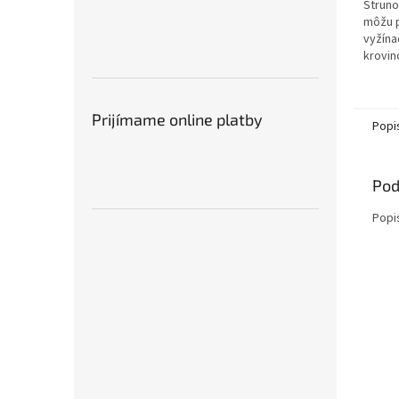
Struno
môžu p
vyžína
krovin
strún 
triedy
Prijímame online platby
Popi
Pod
Popi