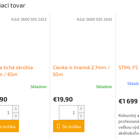
iaci tovar
Kód:
0000 930 2423
Kód:
0000 930 2643
a tichá okrúhla
Cievka 4-hranná 2,7mm /
STIHL FS
m / 65m
65m
Sklado
Skladom
Skladom
,90
€19,90
€1 699
Robustný a
profesioná
o košíka
Do košíka
veľkou výd
akéhokoľve