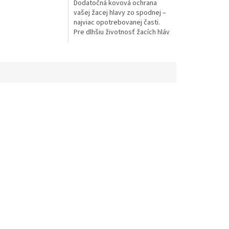
rozľahlé plochy.
Dodatočná kovová ochrana
ktivita práce vďaka
vašej žacej hlavy zo spodnej –
iemeru sekania...
najviac opotrebovanej časti.
Pre dlhšiu životnosť žacích hláv
AutoCut.