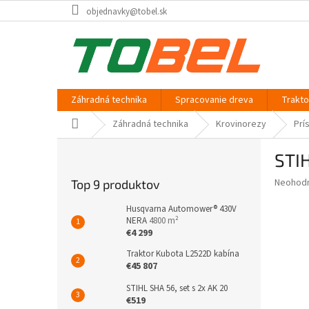
Prejsť
objednavky@tobel.sk
na
obsah
Záhradná technika
Spracovanie dreva
Trakt
Domov
Záhradná technika
Krovinorezy
Prí
B
STI
o
č
Priemer
Neohod
Top 9 produktov
n
hodnote
ý
produkt
Husqvarna Automower® 430V
p
NERA
4800 m²
je
€4 299
0,0
a
z
n
Traktor Kubota L2522D kabína
5
e
€45 807
hviezdič
l
STIHL SHA 56, set s 2x AK 20
€519