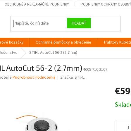
OBCHODNÉ A REKLAMAČNÉ PODMIENKY
PODMIENKY OCHRANY OSOBN
HĽADAŤ
orové kosačky
Ochranné pomôcky a oblečenie
Traktory Kubot
slušenstvo
STIHL AutoCut 56-2 (2,7mm)
HL AutoCut 56-2 (2,7mm)
4005 710 2107
né
notené
Podrobnosti hodnotenia
Značka:
STIHL
nie
€59
u
Jednotk
Skla
cena:
iek.