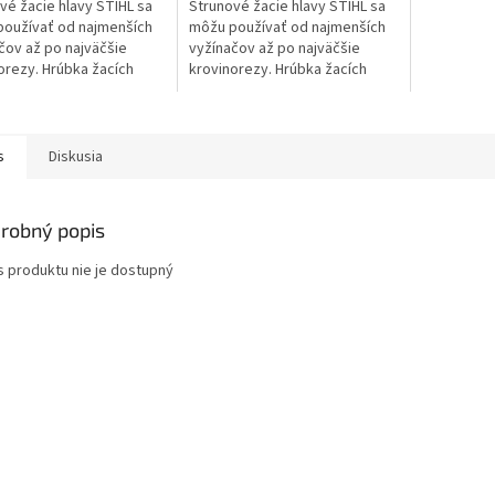
farmárov a 
vé žacie hlavy STIHL sa
Strunové žacie hlavy STIHL sa
Vysoká efe
oužívať od najmenších
môžu používať od najmenších
veľkému pr
čov až po najväčšie
vyžínačov až po najväčšie
orezy. Hrúbka žacích
krovinorezy. Hrúbka žacích
je rôzna podľa výkonovej
strún je rôzna podľa výkonovej
 a podmienok použitia.
triedy a podmienok použitia.
s
Diskusia
robný popis
s produktu nie je dostupný