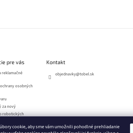
ie pre vás
Kontakt
 reklamačné
objednavky
@
tobel.sk
ochrany osobných
varu
ý za nový
o robotických
úbory cookie, aby sme vám umožnili pohodlné prehliadanie
- Technické
cie