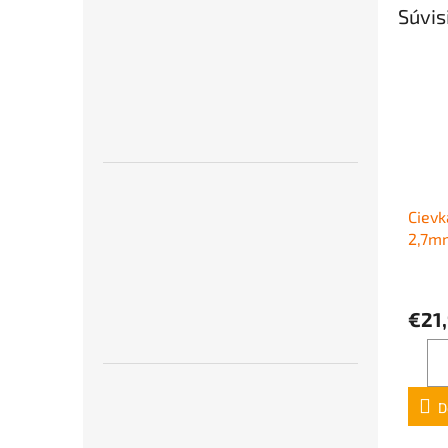
Súvis
Cievk
2,7m
€21
D