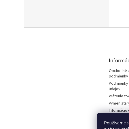
Z
á
p
ä
t
Informác
i
e
Obchodné a
podmienky
Podmienky 
údajov
Vrátenie to
Vymeň star
Informácie 
kosačkách
Používame s
Požičovňa 
dokumentá