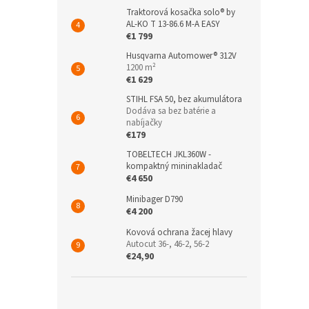
Traktorová kosačka solo® by
AL-KO T 13-86.6 M-A EASY
€1 799
Husqvarna Automower® 312V
1200 m²
€1 629
STIHL FSA 50, bez akumulátora
Dodáva sa bez batérie a
nabíjačky
€179
TOBELTECH JKL360W -
kompaktný mininakladač
€4 650
Minibager D790
€4 200
Kovová ochrana žacej hlavy
Autocut 36-, 46-2, 56-2
€24,90