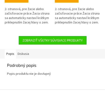
2- strunová, pre žacie alebo
2- strunová, pre žacie alebo
začisťovacie práce.Žacia struna
začisťovacie práce.Žacia struna
sa automaticky nastaví krátkym
sa automaticky nastaví krátkym
priklepnutím žacej hlavy o zem.
priklepnutím žacej hlavy o zem.
Pre STIHL FS...
Pre STIHL FS 500,550,561
ZOBRAZIŤ VŠETKY SÚVISIACE PRODUKTY
Popis
Diskusia
Podrobný popis
Popis produktu nie je dostupný
Z
á
p