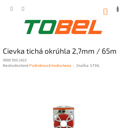
Prejsť
na
NÁKUP
obsah
KOŠÍK
Cievka tichá okrúhla 2,7mm / 65m
0000 930 2423
Priemerné
Neohodnotené
Podrobnosti hodnotenia
Značka:
STIHL
hodnotenie
produktu
je
0,0
z
5
hviezdičiek.