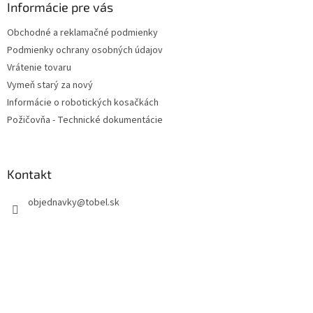
ä
Informácie pre vás
t
Obchodné a reklamačné podmienky
i
Podmienky ochrany osobných údajov
e
Vrátenie tovaru
Vymeň starý za nový
Informácie o robotických kosačkách
Požičovňa - Technické dokumentácie
Kontakt
objednavky
@
tobel.sk