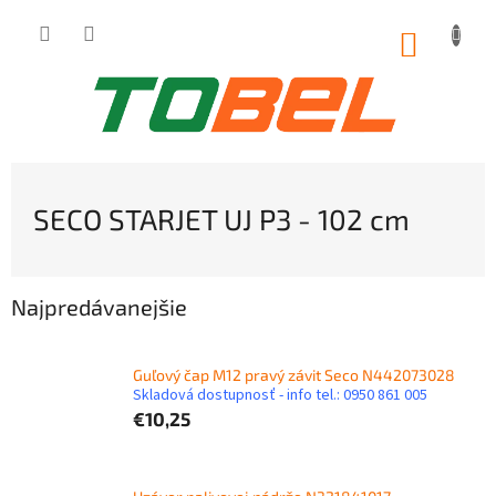
Prejsť
na
NÁKUP
obsah
KOŠÍK
SECO STARJET UJ P3 - 102 cm
Najpredávanejšie
Guľový čap M12 pravý závit Seco N442073028
Skladová dostupnosť - info tel.: 0950 861 005
€10,25