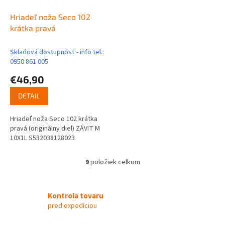
Hriadeľ noža Seco 102
krátka pravá
Skladová dostupnosť - info tel.:
0950 861 005
€46,90
DETAIL
Hriadeľ noža Seco 102 krátka
pravá (originálny diel) ZÁVIT M
10X1L S532038128023
9
položiek celkom
O
v
l
á
Kontrola tovaru
d
pred expedíciou
a
c