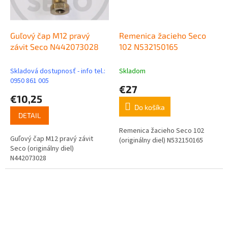
Guľový čap M12 pravý
Remenica žacieho Seco
závit Seco N442073028
102 N532150165
Skladová dostupnosť - info tel.:
Skladom
0950 861 005
€27
€10,25
Do košíka
DETAIL
Remenica žacieho Seco 102
Guľový čap M12 pravý závit
(originálny diel) N532150165
Seco (originálny diel)
N442073028