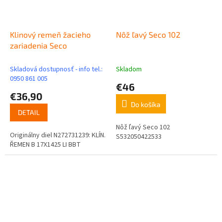
Klinový remeň žacieho
Nôž ľavý Seco 102
zariadenia Seco
Skladová dostupnosť - info tel.:
Skladom
0950 861 005
€46
€36,90
Do košíka
DETAIL
Nôž ľavý Seco 102
Originálny diel N272731239: KLÍN.
S532050422533
ŘEMEN B 17X1425 LI BBT