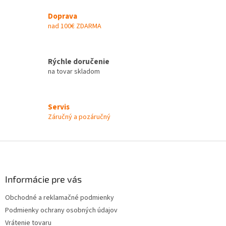
i
Doprava
e
nad 100€ ZDARMA
p
r
v
k
Rýchle doručenie
y
na tovar skladom
v
ý
p
i
Servis
s
Záručný a pozáručný
u
Z
á
p
ä
Informácie pre vás
t
Obchodné a reklamačné podmienky
i
Podmienky ochrany osobných údajov
e
Vrátenie tovaru