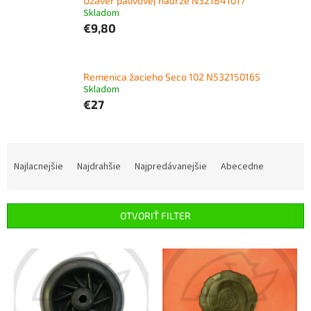
Uzáver palivovej nádrže N321841017
Skladom
€9,80
Remenica žacieho Seco 102 N532150165
Skladom
€27
R
a
Najlacnejšie
Najdrahšie
Najpredávanejšie
Abecedne
d
e
n
OTVORIŤ FILTER
i
e
V
p
ý
r
p
o
i
d
s