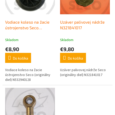
u
p
k
r
t
o
o
d
Vodiace koleso na žacie
Uzáver palivovej nádrže
v
u
ústrojenstvo Seco
N321841017
k
N532940128
t
Skladom
Skladom
o
€8,90
€9,80
v
Do košíka
Do košíka
Vodiace koleso na žacie
Uzáver palivovej nádrže Seco
ústrojenstvo Seco (originálny
(originálny diel) N321841017
diel) N532940128