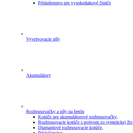
Príslušenstvo pre vysokotlakové čističe
Vyvetvovacie píly
Akumulátory
Rozbrusovačky a píly na betón
Kotúče pre akumulátorové rozbrusovačky
,
Rozbrusovacie kotúče s pojivom zo syntetickej živ
Diamantové rozbrusovacie kotúče
,
Príslušenstvo