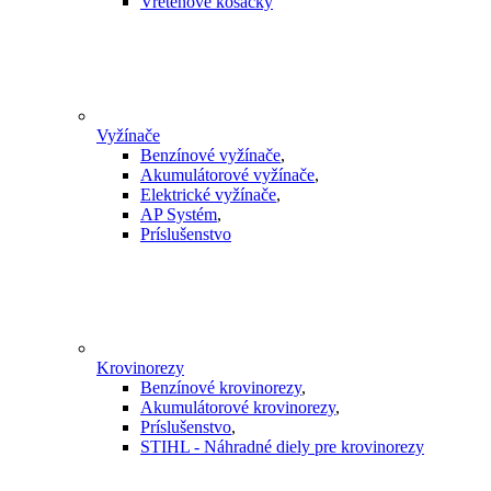
Vretenové kosačky
Vyžínače
Benzínové vyžínače
,
Akumulátorové vyžínače
,
Elektrické vyžínače
,
AP Systém
,
Príslušenstvo
Krovinorezy
Benzínové krovinorezy
,
Akumulátorové krovinorezy
,
Príslušenstvo
,
STIHL - Náhradné diely pre krovinorezy