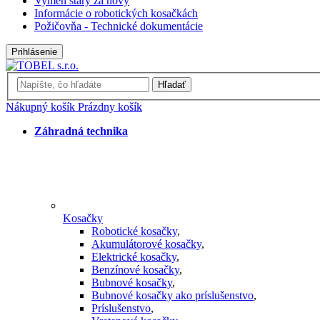
Vymeň starý za nový
Informácie o robotických kosačkách
Požičovňa - Technické dokumentácie
Prihlásenie
Hľadať
Nákupný košík
Prázdny košík
Záhradná technika
Kosačky
Robotické kosačky
,
Akumulátorové kosačky
,
Elektrické kosačky
,
Benzínové kosačky
,
Bubnové kosačky
,
Bubnové kosačky ako príslušenstvo
,
Príslušenstvo
,