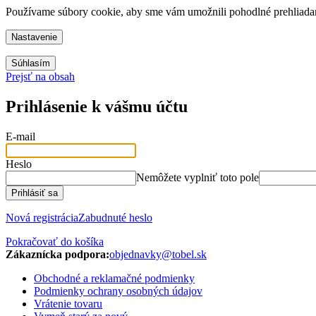
Používame súbory cookie, aby sme vám umožnili pohodlné prehliadani
Nastavenie
Súhlasím
Prejsť na obsah
Prihlásenie k vášmu účtu
E-mail
Heslo
Nemôžete vyplniť toto pole
Prihlásiť sa
Nová registrácia
Zabudnuté heslo
Pokračovať do košíka
Zákaznícka podpora:
objednavky@tobel.sk
Obchodné a reklamačné podmienky
Podmienky ochrany osobných údajov
Vrátenie tovaru