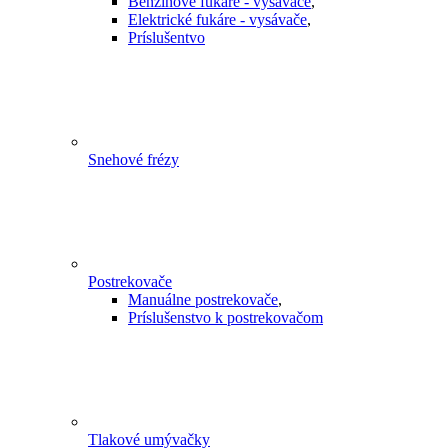
Benzínové fukáre - vysávače
,
Elektrické fukáre - vysávače
,
Príslušentvo
Snehové frézy
Postrekovače
Manuálne postrekovače
,
Príslušenstvo k postrekovačom
Tlakové umývačky