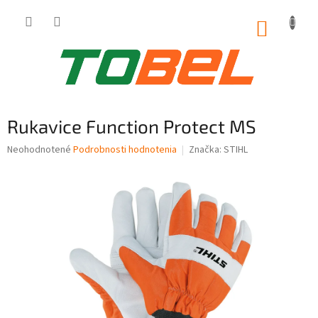
Prejsť
na
NÁKUP
obsah
KOŠÍK
Rukavice Function Protect MS
Priemerné
Neohodnotené
Podrobnosti hodnotenia
Značka:
STIHL
hodnotenie
produktu
je
0,0
z
5
hviezdičiek.