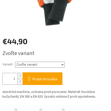
€44,90
Jednotková
Zvoľte variant
cena:
Variant
Pridať do košíka
elastická manžeta, ochrana proti porezaniu. Materiál: hovädzia
koža/textil, EN 388 a EN 420. Vysoká odolnosť proti opotebeniu.