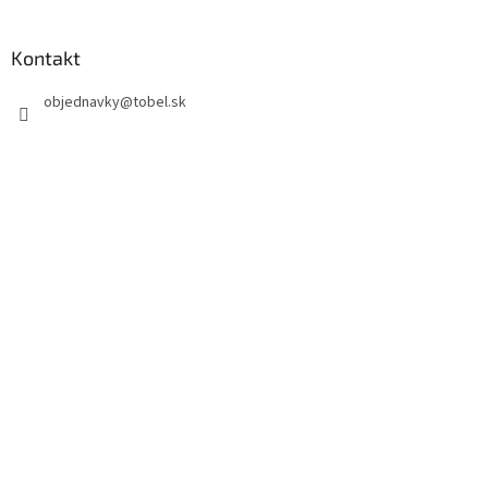
Kontakt
objednavky
@
tobel.sk