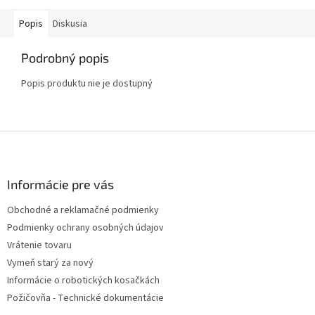
Popis
Diskusia
Podrobný popis
Popis produktu nie je dostupný
Z
á
p
ä
Informácie pre vás
t
Obchodné a reklamačné podmienky
i
Podmienky ochrany osobných údajov
e
Vrátenie tovaru
Vymeň starý za nový
Informácie o robotických kosačkách
Požičovňa - Technické dokumentácie