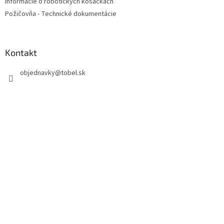
Informácie o robotických kosačkách
Požičovňa - Technické dokumentácie
Kontakt
objednavky
@
tobel.sk