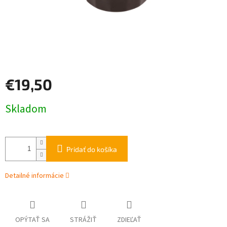
€19,50
Jednotková
Skladom
cena:
Pridať do košíka
Detailné informácie
OPÝTAŤ SA
STRÁŽIŤ
ZDIEĽAŤ