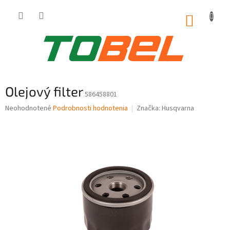
Prejsť
na
NÁKUP
obsah
KOŠÍK
Olejový filter
586458801
Priemerné
Neohodnotené
Podrobnosti hodnotenia
Značka:
Husqvarna
hodnotenie
produktu
je
0,0
z
5
hviezdičiek.