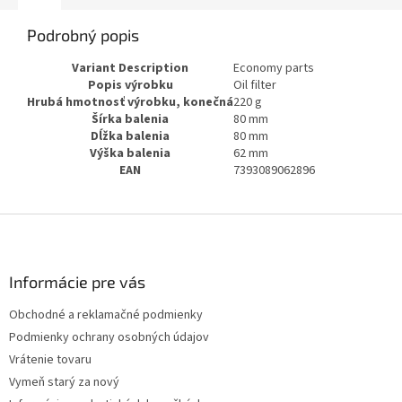
Podrobný popis
Variant Description
Economy parts
Popis výrobku
Oil filter
Hrubá hmotnosť výrobku, konečná
220 g
Šírka balenia
80 mm
Dĺžka balenia
80 mm
Výška balenia
62 mm
EAN
7393089062896
Z
á
p
ä
Informácie pre vás
t
Obchodné a reklamačné podmienky
i
Podmienky ochrany osobných údajov
e
Vrátenie tovaru
Vymeň starý za nový