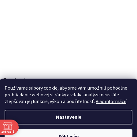
Facebook
Používame súbory cookie, aby sme vám umožnili pohodlné
prehliadanie webovej stránky a vďaka analýze neustále
zlepšovali jej funkcie, výkon a použiteľnosť.
Viac informácií
Vytvoril Shoptet
Nastavenie
Copyright 2026
TOBEL s.r.o.
. Všetky práva vyhradené.
Upraviť
Zobraziť
Súhlasím
nastavenie cookies