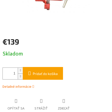
€139
Jednotková
Skladom
cena:
Pridať do košíka
Detailné informácie
OPÝTAŤ SA
STRÁŽIŤ
ZDIEĽAŤ