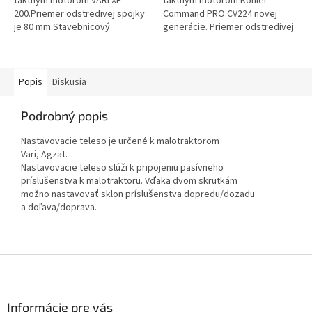
taktným motorom VARI XP-
taktným motorom Kohler
200.Priemer odstredivej spojky
Command PRO CV224 novej
je 80 mm.Stavebnicový
generácie. Priemer odstredivej
malotraktor VARI Global je
spojky je 80 mm. Stavebnicový
spoľahlivý pomocník
malotraktor VARI Global je
prezáhradkárov a farmárov...
spoľahlivý...
Popis
Diskusia
Podrobný popis
Nastavovacie teleso je určené k malotraktorom
Vari, Agzat.
Nastavovacie teleso slúži k pripojeniu pasívneho
príslušenstva k malotraktoru. Vďaka dvom skrutkám
možno nastavovať sklon príslušenstva dopredu/dozadu
a doľava/doprava.
Z
á
p
ä
Informácie pre vás