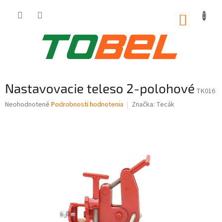
Prejsť
na
NÁKUP
obsah
KOŠÍK
Nastavovacie teleso 2-polohové
TK016
Priemerné
Neohodnotené
Podrobnosti hodnotenia
Značka:
Tecák
hodnotenie
produktu
je
0,0
z
5
hviezdičiek.