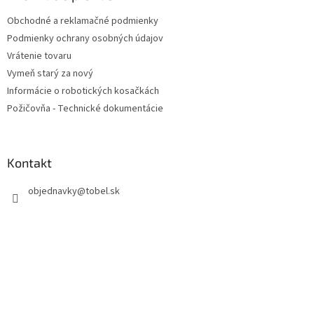
t
Obchodné a reklamačné podmienky
i
Podmienky ochrany osobných údajov
e
Vrátenie tovaru
Vymeň starý za nový
Informácie o robotických kosačkách
Požičovňa - Technické dokumentácie
Kontakt
objednavky
@
tobel.sk