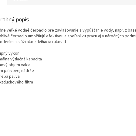
robný popis
dne veľké vodné čerpadlo pre zavlažovanie a vypúšťanie vody, napr. z baz
ahlivé čerpadlo umožňujú efektívnu a spoľahlivú prácu aj v náročných podm
odením a slúži ako zdvíhacia rukoväť.
upný výkon
málna výtlačná kapacita
hový objem valca
m palivovej nádrže
reba paliva
vzduchového filtra