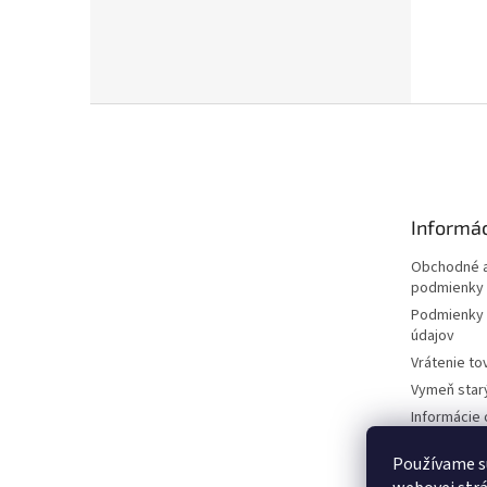
Z
á
p
ä
t
Informác
i
e
Obchodné a
podmienky
Podmienky 
údajov
Vrátenie to
Vymeň star
Informácie 
kosačkách
Používame s
Požičovňa 
dokumentá