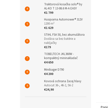
Traktorová kosačka solo® by
AL-KO T 13-86.6 M-A EASY
€1 799
Husqvarna Automower® 312V
1200 m²
€1 629
STIHL FSA 50, bez akumulátora
Dodáva sa bez batérie a
nabíjačky
€179
TOBELTECH JKL360W -
kompaktný mininakladač
€4 650
Minibager D790
€4 200
Kovová ochrana žacej hlavy
Autocut 36-, 46-2, 56-2
€24,90
Popi