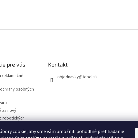
ie pre vás
Kontakt
 reklamačné
objednavky
@
tobel.sk
ochrany osobných
varu
ý za nový
o robotických
úbory cookie, aby sme vám umožnili pohodlné prehliadanie
- Technické
cie