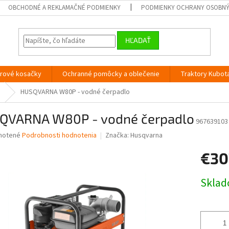
OBCHODNÉ A REKLAMAČNÉ PODMIENKY
PODMIENKY OCHRANY OSOBN
HĽADAŤ
orové kosačky
Ochranné pomôcky a oblečenie
Traktory Kubot
HUSQVARNA W80P - vodné čerpadlo
QVARNA W80P - vodné čerpadlo
967639103
né
notené
Podrobnosti hodnotenia
Značka:
Husqvarna
nie
€30
u
Jednotk
Skla
cena:
iek.