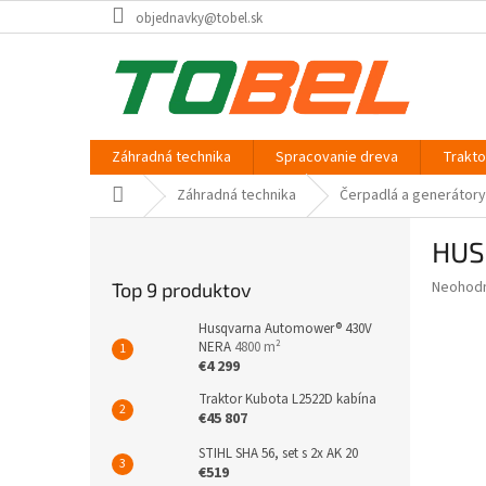
Prejsť
objednavky@tobel.sk
na
obsah
Záhradná technika
Spracovanie dreva
Trakt
Domov
Záhradná technika
Čerpadlá a generátory
B
HUS
o
č
Priemer
Neohod
Top 9 produktov
n
hodnote
ý
produkt
Husqvarna Automower® 430V
p
NERA
4800 m²
je
€4 299
0,0
a
z
n
Traktor Kubota L2522D kabína
5
e
€45 807
hviezdič
l
STIHL SHA 56, set s 2x AK 20
€519