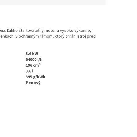
éna. Ľahko štartovateľný motor a vysoko výkonné,
ienkach. S ochranným rámom, ktorý chráni stroj pred
3.6 kW
54000 l/h
196 cm³
3.6 l
395 g/kWh
Penový