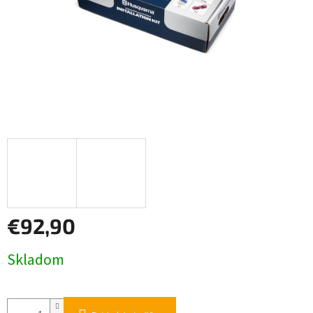
€92,90
Jednotková
Skladom
cena: