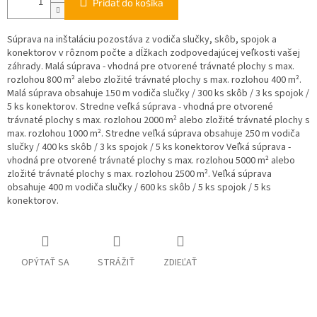
Pridať do košíka
Súprava na inštaláciu pozostáva z vodiča slučky, skôb, spojok a
konektorov v rôznom počte a dĺžkach zodpovedajúcej veľkosti vašej
záhrady. Malá súprava - vhodná pre otvorené trávnaté plochy s max.
rozlohou 800 m² alebo zložité trávnaté plochy s max. rozlohou 400 m².
Malá súprava obsahuje 150 m vodiča slučky / 300 ks skôb / 3 ks spojok /
5 ks konektorov. Stredne veľká súprava - vhodná pre otvorené
trávnaté plochy s max. rozlohou 2000 m² alebo zložité trávnaté plochy s
max. rozlohou 1000 m². Stredne veľká súprava obsahuje 250 m vodiča
slučky / 400 ks skôb / 3 ks spojok / 5 ks konektorov Veľká súprava -
vhodná pre otvorené trávnaté plochy s max. rozlohou 5000 m² alebo
zložité trávnaté plochy s max. rozlohou 2500 m². Veľká súprava
obsahuje 400 m vodiča slučky / 600 ks skôb / 5 ks spojok / 5 ks
konektorov.
OPÝTAŤ SA
STRÁŽIŤ
ZDIEĽAŤ