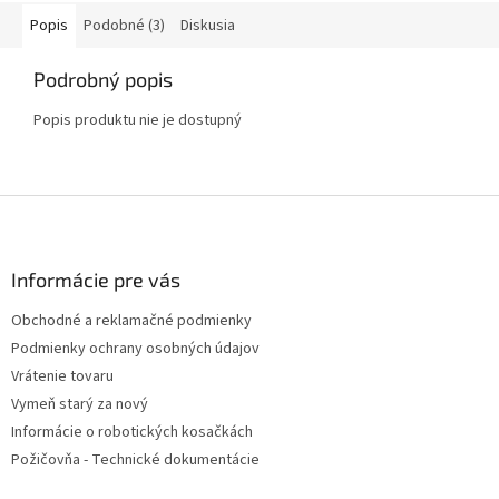
proti mrazu. Kosačka je...
Popis
Podobné (3)
Diskusia
Podrobný popis
Popis produktu nie je dostupný
Z
á
p
ä
Informácie pre vás
t
Obchodné a reklamačné podmienky
i
Podmienky ochrany osobných údajov
e
Vrátenie tovaru
Vymeň starý za nový
Informácie o robotických kosačkách
Požičovňa - Technické dokumentácie