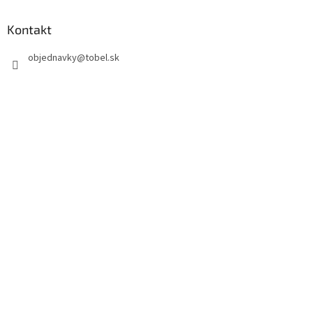
Kontakt
objednavky
@
tobel.sk