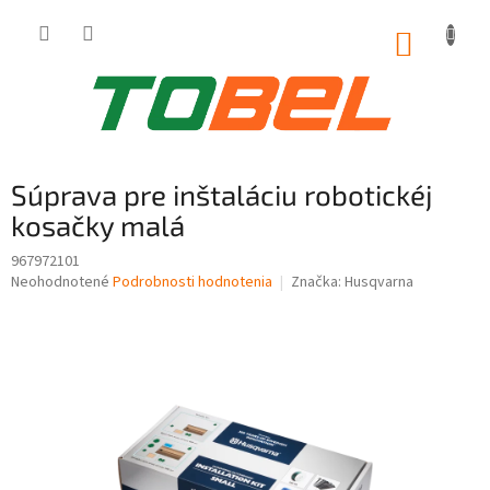
Prejsť
na
NÁKUP
obsah
KOŠÍK
Súprava pre inštaláciu robotickéj
kosačky malá
967972101
Priemerné
Neohodnotené
Podrobnosti hodnotenia
Značka:
Husqvarna
hodnotenie
produktu
je
0,0
z
5
hviezdičiek.