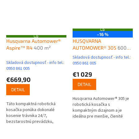
Z
–16 %
A
Z
D
Husqvarna Automower®
HUSQVARNA
A
A
D
Aspire™ R4
400 m²
AUTOMOWER® 305
R
600
A
M
R
m²
O
Skladová dostupnosť - info tel.:
M
Priemerné
Skladová dostupnosť - info tel.:
O
0950 861 005
hodnotenie
0950 861 005
produktu
€1 029
€669,90
je
3,8
DETAIL
DETAIL
z
5
Husqvarna Automower® 305 je
hviezdičiek.
Táto kompaktná robotická
robotická kosačka s
kosačka ponúka dokonalé
kompaktným dizajnom a je
kosenie trávnika 24/7,
ideálna pre menšie, členité
bezstarostnú prevádzku,
záhrady do 600 m² pričom
spoľahlivé kosenie,
efektívne zvláda svahy so
automatické nabíjanie a ochranu
sklonom 40 %. V...