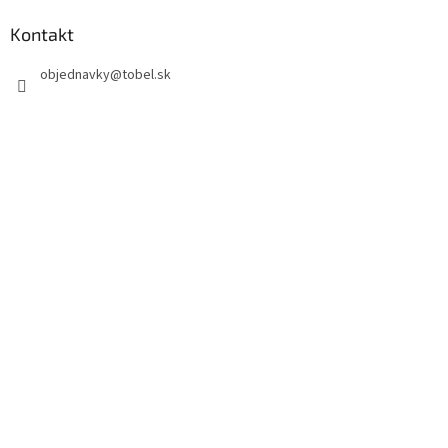
Kontakt
objednavky
@
tobel.sk