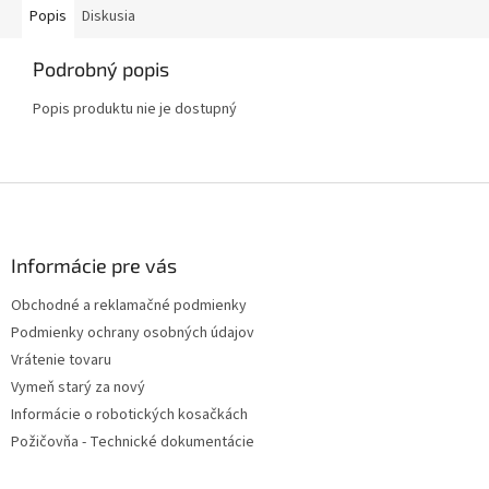
Popis
Diskusia
Podrobný popis
Popis produktu nie je dostupný
Z
á
p
ä
Informácie pre vás
t
Obchodné a reklamačné podmienky
i
Podmienky ochrany osobných údajov
e
Vrátenie tovaru
Vymeň starý za nový
Informácie o robotických kosačkách
Požičovňa - Technické dokumentácie