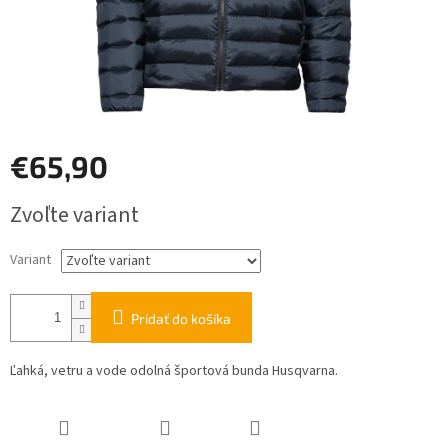
€65,90
Jednotková
Zvoľte variant
cena:
Variant
Pridať do košíka
Ľahká, vetru a vode odolná športová bunda Husqvarna.