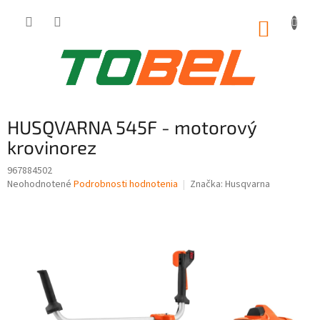
Prejsť
na
NÁKUP
obsah
KOŠÍK
HUSQVARNA 545F - motorový
krovinorez
967884502
Priemerné
Neohodnotené
Podrobnosti hodnotenia
Značka:
Husqvarna
hodnotenie
produktu
je
0,0
z
5
hviezdičiek.