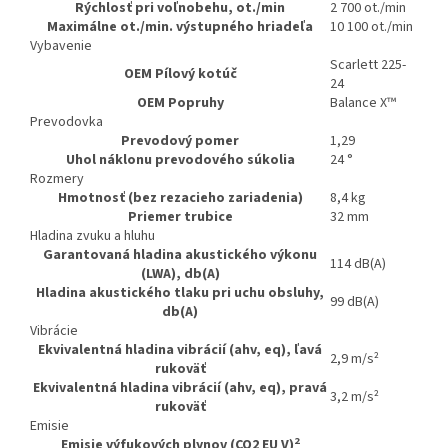
Rýchlosť pri voľnobehu, ot./min
2 700 ot./min
Maximálne ot./min. výstupného hriadeľa
10 100 ot./min
Vybavenie
Scarlett 225-
OEM Pílový kotúč
24
OEM Popruhy
Balance X™
Prevodovka
Prevodový pomer
1,29
Uhol náklonu prevodového súkolia
24 °
Rozmery
Hmotnosť (bez rezacieho zariadenia)
8,4 kg
Priemer trubice
32 mm
Hladina zvuku a hluhu
Garantovaná hladina akustického výkonu
114 dB(A)
(LWA), db(A)
Hladina akustického tlaku pri uchu obsluhy,
99 dB(A)
db(A)
Vibrácie
Ekvivalentná hladina vibrácií (ahv, eq), ľavá
2,9 m/s²
rukoväť
Ekvivalentná hladina vibrácií (ahv, eq), pravá
3,2 m/s²
rukoväť
Emisie
2
Emisie výfukových plynov (CO2 EU V)