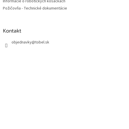
Informácie o robotických kosačkách
Požičovňa - Technické dokumentácie
Kontakt
objednavky
@
tobel.sk