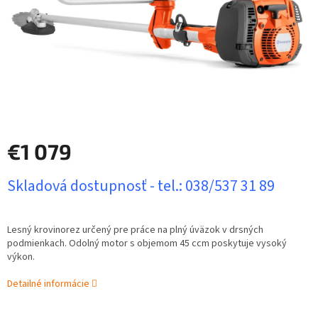
€1 079
Jednotková
Skladová dostupnosť - tel.: 038/537 31 89
cena:
Lesný krovinorez určený pre práce na plný úväzok v drsných
podmienkach. Odolný motor s objemom 45 ccm poskytuje vysoký
výkon.
Detailné informácie