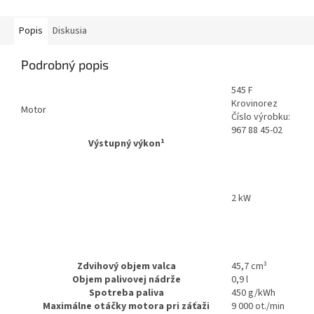
Popis
Diskusia
Podrobný popis
545 F
Krovinorez
Motor
Číslo výrobku:
967 88 45‑02
1
Výstupný výkon
2 kW
Zdvihový objem valca
45,7 cm³
Objem palivovej nádrže
0,9 l
Spotreba paliva
450 g/kWh
Maximálne otáčky motora pri záťaži
9 000 ot./min