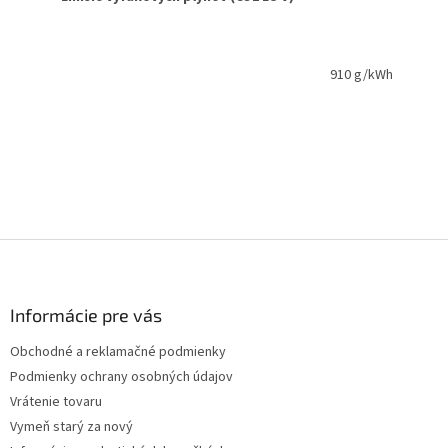
910 g/kWh
Z
á
p
ä
Informácie pre vás
t
Obchodné a reklamačné podmienky
i
Podmienky ochrany osobných údajov
e
Vrátenie tovaru
Vymeň starý za nový