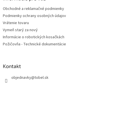
t
Obchodné a reklamačné podmienky
i
Podmienky ochrany osobných údajov
e
Vrátenie tovaru
Vymeň starý za nový
Informácie o robotických kosačkách
Požičovňa - Technické dokumentácie
Kontakt
objednavky
@
tobel.sk