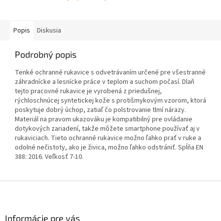
Popis
Diskusia
Podrobný popis
Tenké ochranné rukavice s odvetrávaním určené pre všestranné
záhradnícke a lesnícke práce v teplom a suchom počasí. Dlaň
tejto pracovné rukavice je vyrobená z priedušnej,
rýchloschnúcej syntetickej kože s protišmykovým vzorom, ktorá
poskytuje dobrý úchop, zatiaľ čo polstrovanie tlmí nárazy.
Materiál na pravom ukazováku je kompatibilný pre ovládanie
dotykových zariadení, takže môžete smartphone používať aj v
rukaviciach. Tieto ochranné rukavice možno ľahko prať v ruke a
odolné nečistoty, ako je živica, možno ľahko odstrániť. Spĺňa EN
388: 2016. Veľkosť 7-10.
Z
á
p
ä
Informácie pre vás