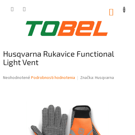
Prejsť
na
NÁKUP
obsah
KOŠÍK
Husqvarna Rukavice Functional
Light Vent
Priemerné
Neohodnotené
Podrobnosti hodnotenia
Značka:
Husqvarna
hodnotenie
produktu
je
0,0
z
5
hviezdičiek.