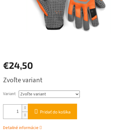
€24,50
Jednotková
Zvoľte variant
cena:
Variant
Pridať do košíka
Detailné informácie