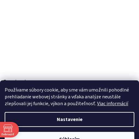
Facebook
Používame súbory cookie, aby sme vám umožnili pohodlné
prehliadanie webovej stránky a vďaka analýze neustále
zlepšovali jej funkcie, výkon a použiteľnosť.
Viac informácií
Vytvoril Shoptet
Nastavenie
Copyright 2026
TOBEL s.r.o.
. Všetky práva vyhradené.
Upraviť
Zobraziť
nastavenie cookies