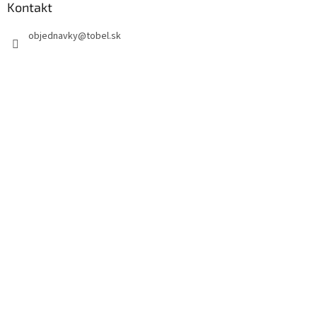
Kontakt
objednavky
@
tobel.sk