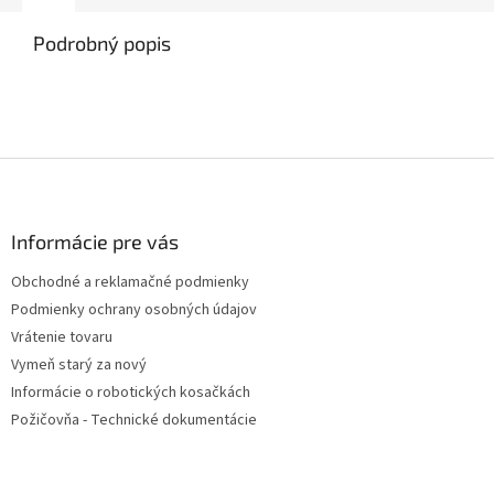
Podrobný popis
Z
á
p
ä
Informácie pre vás
t
Obchodné a reklamačné podmienky
i
Podmienky ochrany osobných údajov
e
Vrátenie tovaru
Vymeň starý za nový
Informácie o robotických kosačkách
Požičovňa - Technické dokumentácie