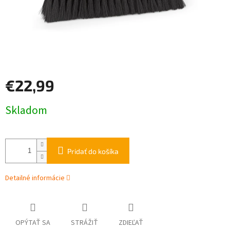
€22,99
Jednotková
Skladom
cena:
Pridať do košíka
Detailné informácie
OPÝTAŤ SA
STRÁŽIŤ
ZDIEĽAŤ