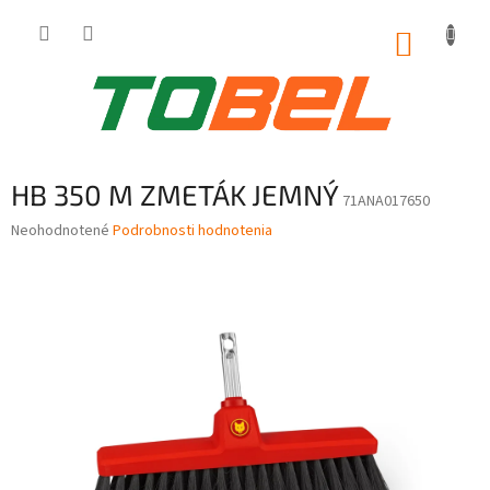
Prejsť
na
NÁKUP
obsah
KOŠÍK
HB 350 M ZMETÁK JEMNÝ
71ANA017650
Priemerné
Neohodnotené
Podrobnosti hodnotenia
hodnotenie
produktu
je
0,0
z
5
hviezdičiek.