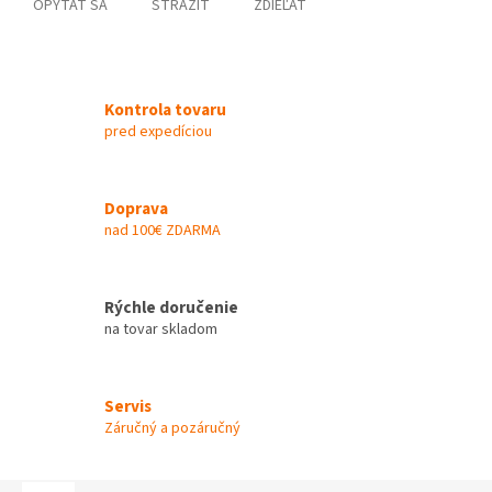
OPÝTAŤ SA
STRÁŽIŤ
ZDIEĽAŤ
Kontrola tovaru
pred expedíciou
Doprava
nad 100€ ZDARMA
Rýchle doručenie
na tovar skladom
Servis
Záručný a pozáručný