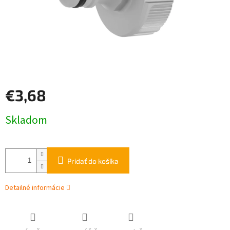
€3,68
Jednotková
Skladom
cena:
Pridať do košíka
Detailné informácie