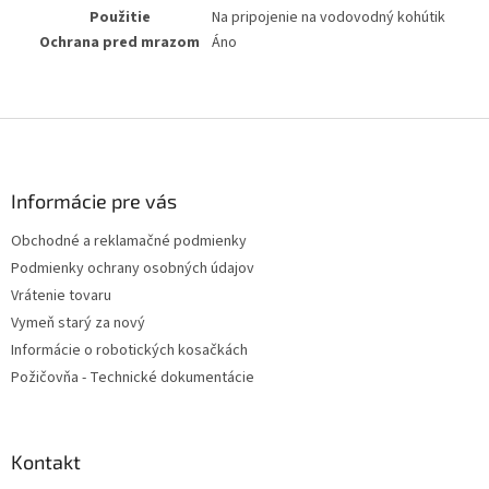
Použitie
Na pripojenie na vodovodný kohútik
Ochrana pred mrazom
Áno
Z
á
p
ä
Informácie pre vás
t
Obchodné a reklamačné podmienky
i
Podmienky ochrany osobných údajov
e
Vrátenie tovaru
Vymeň starý za nový
Informácie o robotických kosačkách
Požičovňa - Technické dokumentácie
Kontakt