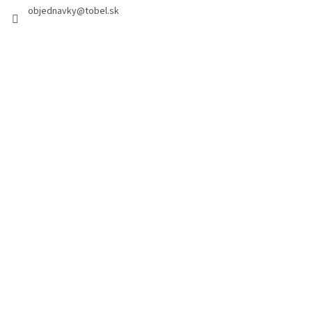
objednavky
@
tobel.sk