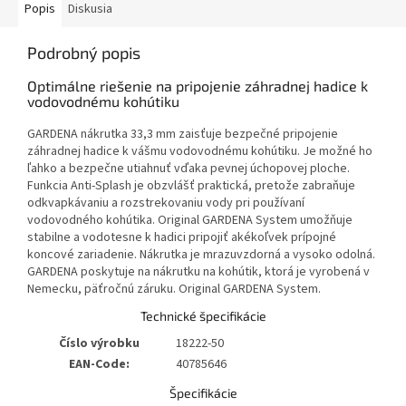
Popis
Diskusia
Podrobný popis
Optimálne riešenie na pripojenie záhradnej hadice k
vodovodnému kohútiku
GARDENA nákrutka 33,3 mm zaisťuje bezpečné pripojenie
záhradnej hadice k vášmu vodovodnému kohútiku. Je možné ho
ľahko a bezpečne utiahnuť vďaka pevnej úchopovej ploche.
Funkcia Anti-Splash je obzvlášť praktická, pretože zabraňuje
odkvapkávaniu a rozstrekovaniu vody pri používaní
vodovodného kohútika. Original GARDENA System umožňuje
stabilne a vodotesne k hadici pripojiť akékoľvek prípojné
koncové zariadenie. Nákrutka je mrazuvzdorná a vysoko odolná.
GARDENA poskytuje na nákrutku na kohútik, ktorá je vyrobená v
Nemecku, päťročnú záruku. Original GARDENA System.
Technické špecifikácie
Číslo výrobku
18222-50
EAN-Code:
40785646
Špecifikácie