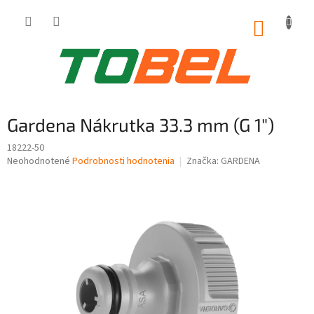
Prejsť
na
NÁKUP
obsah
KOŠÍK
Gardena Nákrutka 33.3 mm (G 1")
18222-50
Priemerné
Neohodnotené
Podrobnosti hodnotenia
Značka:
GARDENA
hodnotenie
produktu
je
0,0
z
5
hviezdičiek.