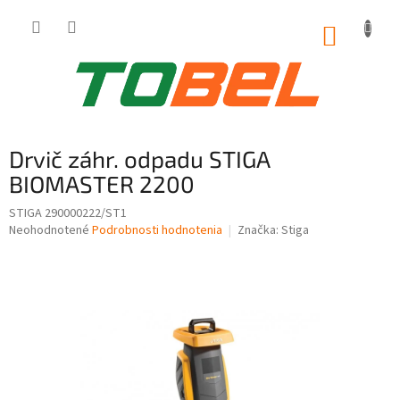
Prejsť
na
NÁKUP
obsah
KOŠÍK
Drvič záhr. odpadu STIGA
BIOMASTER 2200
STIGA 290000222/ST1
Priemerné
Neohodnotené
Podrobnosti hodnotenia
Značka:
Stiga
hodnotenie
produktu
je
0,0
z
5
hviezdičiek.