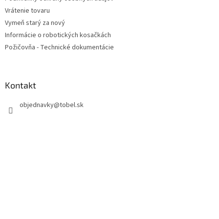
e
Vrátenie tovaru
Vymeň starý za nový
Informácie o robotických kosačkách
Požičovňa - Technické dokumentácie
Kontakt
objednavky
@
tobel.sk