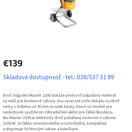
€139
Jednotková
Skladová dostupnosť - tel.: 038/537 31 89
cena:
Drvič Stiga Bio Master 2200 dokáže pretvoriť odpadový materiál
na mulč pre kvetinové záhony. Dva reverzné nože dokážu rozdrviť
vetvy s hrúbkou až 40 mm na malé kúsky, ktoré sú vhodné pre
nasledovné využitie pri záhradníčení alebo pre ľahkú likvidáciu.
Bio Master 2200 je elektrický drvič poháňaný motorom o výkone
2200 W. Je ľahko zmontovateľný a rozložiteľný, kompaktný
a disponuje 50 litrovým vakom a kolečkami.