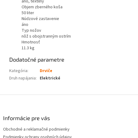
áno, textilný
Objem zberného koša
50 liter
Núdzové zastavenie
áno
Typ nožov
nôž s obojstranným ostrím
Hmotnosť
11.3 kg
Dodatočné parametre
Kategória
:
Drviče
Druh napájania
:
Elektrické
Z
á
p
ä
Informácie pre vás
t
Obchodné a reklamačné podmienky
i
Podmienky ochrany osobných údajov