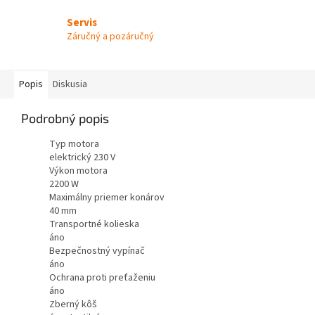
Servis
Záručný a pozáručný
Popis
Diskusia
Podrobný popis
Typ motora
elektrický 230 V
Výkon motora
2200 W
Maximálny priemer konárov
40 mm
Transportné kolieska
áno
Bezpečnostný vypínač
áno
Ochrana proti preťaženiu
áno
Zberný kôš