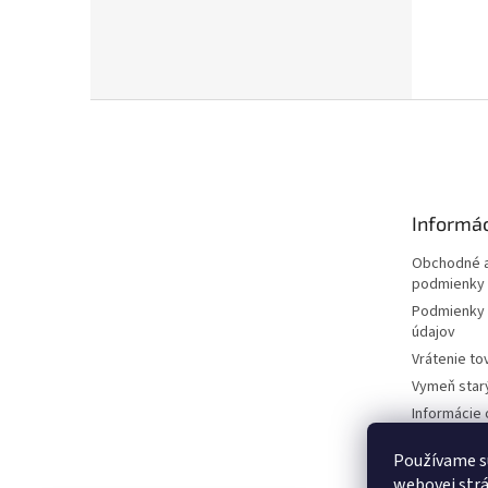
Z
á
p
ä
t
Informác
i
e
Obchodné a
podmienky
Podmienky 
údajov
Vrátenie to
Vymeň star
Informácie 
kosačkách
Používame s
Požičovňa 
dokumentá
webovej strá