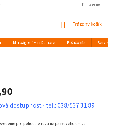
ÝCH ÚDAJOV
VRÁTENIE TOVARU
VYMEŇ STARÝ ZA NOVÝ
Prihlásenie
INFO
NÁKUPNÝ
Prázdny košík
KOŠÍK
a
Minibágre / Mini Dumpre
Požičovňa
Servis
O nás
,90
ová
vá dostupnosť - tel.: 038/537 31 89
evedenie pre pohodlné rezanie palivového dreva.