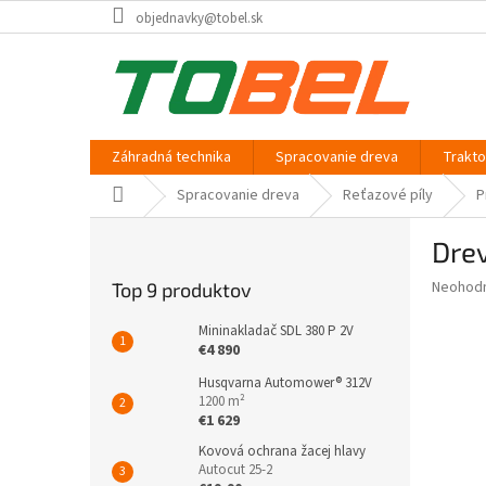
Prejsť
objednavky@tobel.sk
na
obsah
Záhradná technika
Spracovanie dreva
Trakt
Domov
Spracovanie dreva
Reťazové píly
P
B
Drev
o
č
Priemer
Neohod
Top 9 produktov
n
hodnote
ý
produkt
Mininakladač SDL 380 P 2V
p
je
€4 890
0,0
a
Husqvarna Automower® 312V
z
n
1200 m²
5
e
€1 629
hviezdič
l
Kovová ochrana žacej hlavy
Autocut 25-2