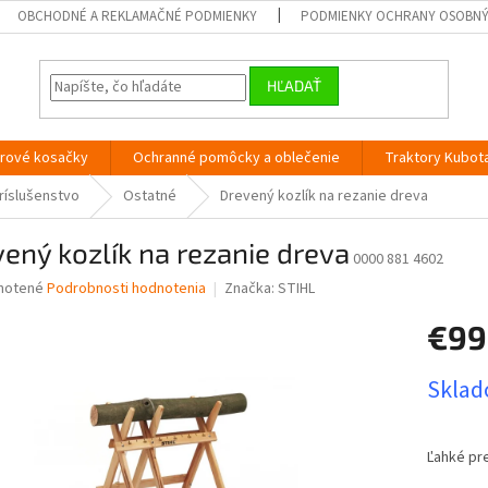
OBCHODNÉ A REKLAMAČNÉ PODMIENKY
PODMIENKY OCHRANY OSOBN
HĽADAŤ
orové kosačky
Ochranné pomôcky a oblečenie
Traktory Kubot
ríslušenstvo
Ostatné
Drevený kozlík na rezanie dreva
ený kozlík na rezanie dreva
0000 881 4602
né
notené
Podrobnosti hodnotenia
Značka:
STIHL
nie
€99
u
Jednotk
Sklado
cena:
iek.
Ľahké pr