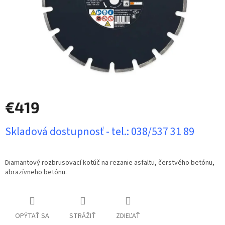
€419
Jednotková
Skladová dostupnosť - tel.: 038/537 31 89
cena:
Diamantový rozbrusovací kotúč na rezanie asfaltu, čerstvého betónu,
abrazívneho betónu.
OPÝTAŤ SA
STRÁŽIŤ
ZDIEĽAŤ