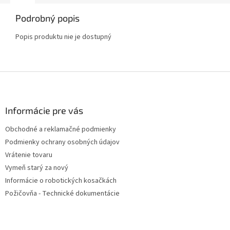
Podrobný popis
Popis produktu nie je dostupný
Z
á
p
ä
Informácie pre vás
t
Obchodné a reklamačné podmienky
i
Podmienky ochrany osobných údajov
e
Vrátenie tovaru
Vymeň starý za nový
Informácie o robotických kosačkách
Požičovňa - Technické dokumentácie