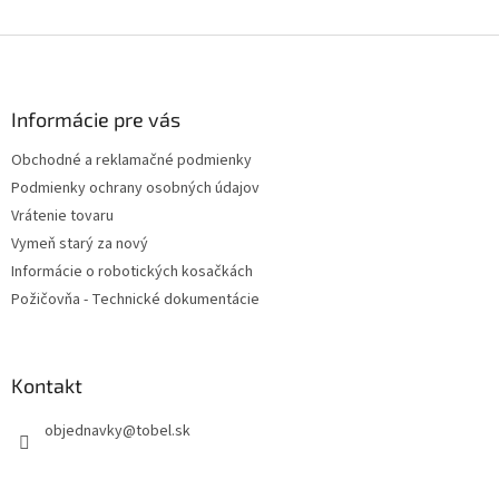
Z
á
p
ä
Informácie pre vás
t
Obchodné a reklamačné podmienky
i
Podmienky ochrany osobných údajov
e
Vrátenie tovaru
Vymeň starý za nový
Informácie o robotických kosačkách
Požičovňa - Technické dokumentácie
Kontakt
objednavky
@
tobel.sk