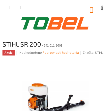
Prejsť
na
NÁKUP
obsah
KOŠÍK
STIHL SR 200
4241 011 2601
Priemerné
Neohodnotené
Podrobnosti hodnotenia
Značka:
STIHL
Akcia
hodnotenie
produktu
je
0,0
z
5
hviezdičiek.