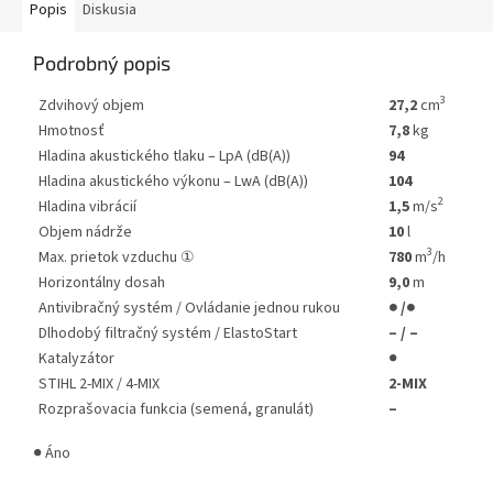
Popis
Diskusia
Podrobný popis
3
Zdvihový objem
27,2
cm
Hmotnosť
7,8
kg
Hladina akustického tlaku – LpA (dB(A))
94
Hladina akustického výkonu – LwA (dB(A))
104
2
Hladina vibrácií
1,5
m/s
Objem nádrže
10
l
3
Max. prietok vzduchu ①
780
m
/h
Horizontálny dosah
9,0
m
Antivibračný systém / Ovládanie jednou rukou
● /●
Dlhodobý filtračný systém / ElastoStart
– / –
Katalyzátor
●
STIHL 2-MIX / 4-MIX
2-MIX
Rozprašovacia funkcia (semená, granulát)
–
● Áno