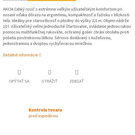
AKCIA Ľahký rosič s extrémne veľkým užívateľským komfortom pri
nosení vďaka dôrazu na ergonómiu, kompaktnosť a ťažisku v blízkosti
tela. Ideálny pre starostlivosť o plodiny do výšky 2,5 m. Objem nádrže
10 l. Užívateľský veľmi jednoduché štartovanie, ovládanie jednou rukou
pomocou multifunkčnej rukoväte, ochranný golier chráni obsluhu proti
poliatiu postrekovou látkou. Sériovo dodávaný s kužeľovou,
jednostrannou a dvojitou vychyľovacou mriežkou.
Detailné informácie
OPÝTAŤ SA
STRÁŽIŤ
ZDIEĽAŤ
Kontrola tovaru
pred expedíciou