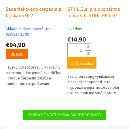
Sada tlakového čerpadla s
STIHL Olej pre dvojtaktné
tryskami ULV
motory 1L STIHL HP 1:50
Skladová dostupnosť - tel.:
Skladom
038/537 31 89
€14,90
€94,90
DETAIL
Do košíka
Trysky ULV rozprašujú kvapaliny
na mimoriadne jemné kvapôčky.
Zásluhou svojej vynikajúcej
Tlakové čerpadlo zaisťuje
mazacej schopnosti je to
konštantne rozprašované
najpoužívanejší motorový olej
množstvo a dobré premiešanie
pre zmesou mazané motory
kvapalín. Pre SR 200.
v ručnom motorovom náradí
v Európe. Tento motorový olej
na báze...
ZOBRAZIŤ VŠETKY SÚVISIACE PRODUKTY